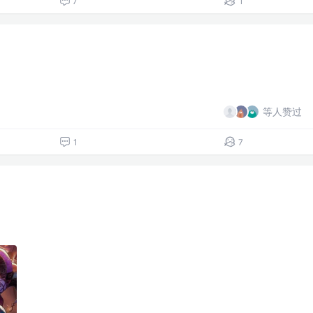
7
1
等人赞过
1
7