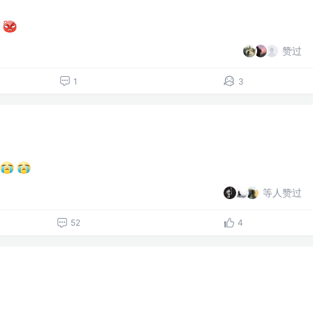
赞过
1
3
等人赞过
52
4