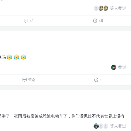
等人赞过
41
45
马吗
赞过
评论
1
是淋了一夜雨后被腐蚀成雅迪电动车了，你们没见过不代表世界上没有
等人赞过