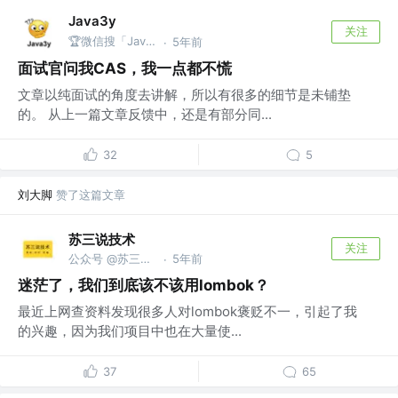
Java3y
关注
🏆微信搜「Java3y」获取原创电子书
5年前
·
面试官问我CAS，我一点都不慌
文章以纯面试的角度去讲解，所以有很多的细节是未铺垫
的。 从上一篇文章反馈中，还是有部分同...
32
5
刘大脚
赞了这篇文章
苏三说技术
关注
公众号 @苏三说技术｜susan.net.cn
5年前
·
迷茫了，我们到底该不该用lombok？
最近上网查资料发现很多人对lombok褒贬不一，引起了我
的兴趣，因为我们项目中也在大量使...
37
65