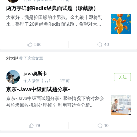
两万字详解Redis经典面试题（珍藏版）
大家好，我是捡田螺的小男孩。金九银十即将到
来，整理了20道经典Redis面试题，希望对大...
566
46
刘大脚
赞了这篇文章
java奥斯卡
关注
个人微信【lyy13219015380】 @保密
4年前
·
京东-Java中级面试题分享-
京东-Java中级面试题分享- 哪些情况下的对象会
被垃圾回收机制处理掉？ 利用可达性分析...
79
10