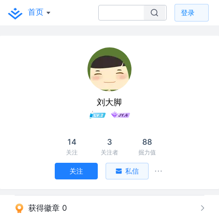
首页
登录
刘大脚
14
3
88
关注
关注者
掘力值
关注
私信
获得徽章 0