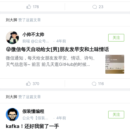
178
23
刘大脚
赞了这篇文章
小帅不太帅
关注
前端 @公众号【孙小帅 kk】
4年前
·
😜微信每天自动给女[男]朋友发早安和土味情话
微信通知，每天给女朋友发早安、情话、诗句、
天气信息等~ 前言 前几天逛GitHub的时候...
370
116
刘大脚
赞了这篇文章
假装懂编程
关注
公众号【假装懂编程】 @bilibili
4年前
·
kafka！还好我留了一手