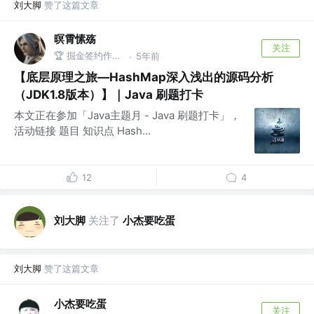
刘大脚
赞了这篇文章
暝霄愫殇
关注
🏆 掘金签约作者 @优酷YouKu
5年前
·
【底层原理之旅—HashMap深入浅出的源码分析
（JDK1.8版本）】｜Java 刷题打卡
本文正在参加「Java主题月 - Java 刷题打卡」，
活动链接 题目 知识点 Hash...
12
4
刘大脚
关注了
小杰要吃蛋
刘大脚
赞了这篇文章
小杰要吃蛋
关注