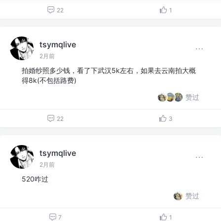
22
1
tsymqlive
2月前
拍婚纱照多少钱，看了下武汉5k左右，如果去云南拍大概
得8k(不包括路费)
赞过
22
3
tsymqlive
2月前
520咋过
赞过
7
1