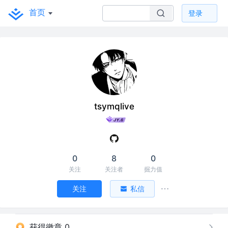
首页
登录
tsymqlive
0
8
0
关注
关注者
掘力值
关注
私信
获得徽章 0