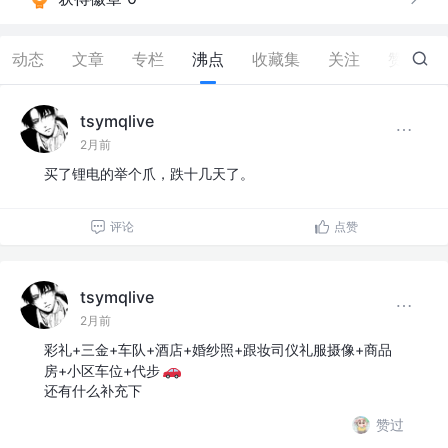
动态
文章
专栏
沸点
收藏集
关注
赞
24
tsymqlive
2月前
买了锂电的举个爪，跌十几天了。
评论
点赞
tsymqlive
2月前
彩礼+三金+车队+酒店+婚纱照+跟妆司仪礼服摄像+商品
房+小区车位+代步
还有什么补充下
赞过