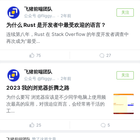
飞猪前端团队
关注
公众号 @fliggyfe
2年前
·
为什么 Rust 是开发者中最受欢迎的语言？
连续第八年，Rust 在 Stack Overflow 的年度开发者调查中
再次成为“最受...
75
27
飞猪前端团队
关注
公众号 @fliggyfe
2年前
·
2023 我的浏览器折腾之路
为什么要写 浏览器应该是不少同学电脑上使用频
次最高的应用，对强迫症而言，会经常将干活的
工...
25
5
飞猪前端团队
赞了这篇文章