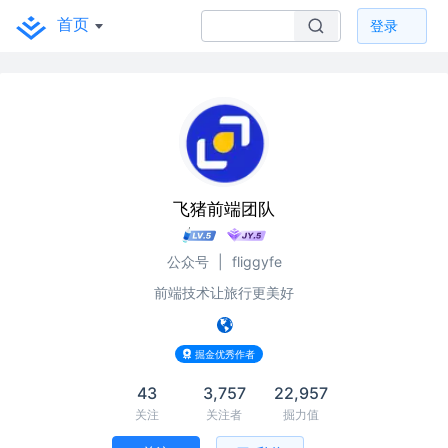
首页
登录
飞猪前端团队
公众号
|
fliggyfe
前端技术让旅行更美好
掘金优秀作者
43
3,757
22,957
关注
关注者
掘力值