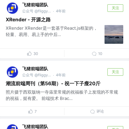
飞猪前端团队
关注
公众号 @fliggyfe
4年前
·
XRender - 开源之路
XRender XRender是一套基于React.js框架的，
轻量、易用、易上手的中后...
30
10
飞猪前端团队
关注
公众号 @fliggyfe
4年前
·
潮流前端周刊（第56期）- 祝一下子瘦20斤
照片摄于西双版纳一寺庙里常规的祝福板子上发现的不常规
的祝福，挺有爱。 前端技术 Brac...
评论
7
飞猪前端团队