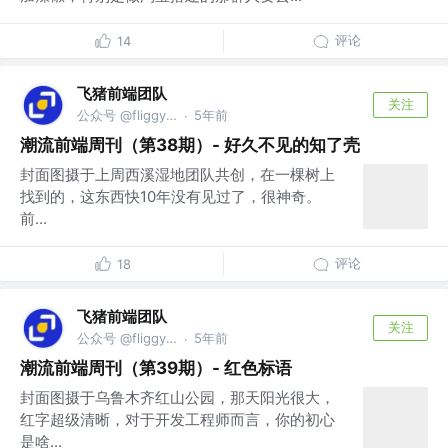
评论
14
飞猪前端团队
关注
公众号 @fliggyfe
5年前
·
潮流前端周刊（第38期）- 好久不见的知了壳
封面图摄于上周西溪湿地团队共创，在一棵树上
找到的，这东西快10年没有见过了，很神奇。
前...
评论
18
飞猪前端团队
关注
公众号 @fliggyfe
5年前
·
潮流前端周刊（第39期）- 红色标语
封面图摄于乌鲁木齐红山公园，那天阳光很大，
红字超级清晰，对于开发工程师而言，你的初心
是啥...