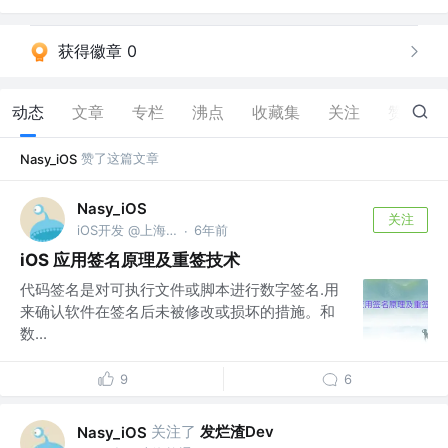
获得徽章 0
动态
文章
专栏
沸点
收藏集
关注
赞
10
赞了这篇文章
Nasy_iOS
Nasy_iOS
关注
iOS开发 @上海屹通
6年前
·
iOS 应用签名原理及重签技术
代码签名是对可执行文件或脚本进行数字签名.用
来确认软件在签名后未被修改或损坏的措施。和
数...
9
6
关注了
发烂渣Dev
Nasy_iOS