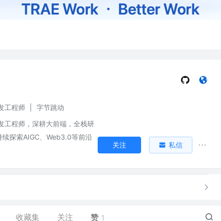
发工程师
|
字节跳动
发工程师，深耕大前端，全栈研
探索AIGC、Web3.0等前沿
关注
私信
收藏集
关注
赞
1