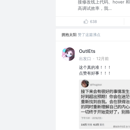
接修改线上代码、hover 和
高调试效率，我...
638
拥抱太阳
赞了这篇沸点
OutlEts
出发口
·
12月前
这个真的准！！！
点赞有好事！！！