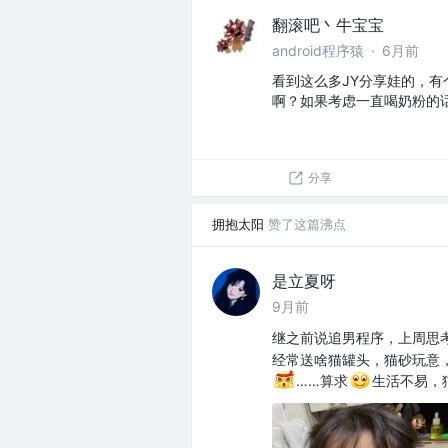
翻滚吧丶牛宝宝
android程序猿
·
6月前
看到这么多JY分享娃的，有
啊？如果考虑一直喝奶粉的
分享
拥抱太阳
赞了这篇沸点
是立夏呀
9月前
继之前说追男程序，上周思考
经常送啥猫罐头，猫砂玩意
……算求
生活不易，猫猫