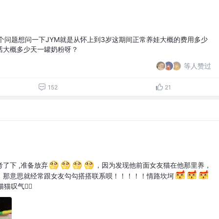
个问题想问一下JYM就是从怀上到3岁这期间正常养娃大概的费用多少
话大概多少天一罐奶粉呀？
等人赞过
152
21
了下 ,准备放弃
，因为发现他前面女友猫在他那里养，
，那意思就经常跟女友勾勾搭搭联系呗！！！！！情路坎坷
叹气😮‍💨