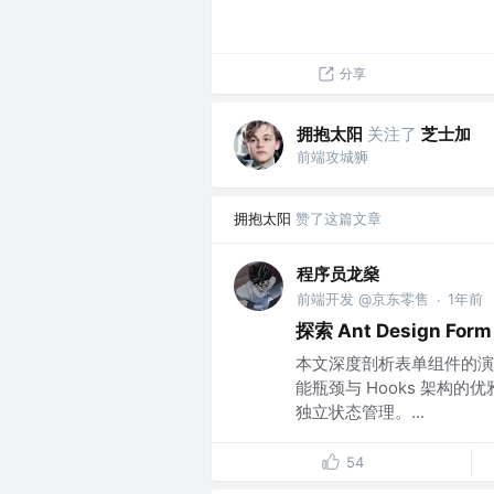
分享
拥抱太阳
关注了
芝士加
前端攻城狮
拥抱太阳
赞了这篇文章
程序员龙燊
前端开发 @京东零售
1年前
·
探索 Ant Design F
本文深度剖析表单组件的演
能瓶颈与 Hooks 架构
独立状态管理。...
54