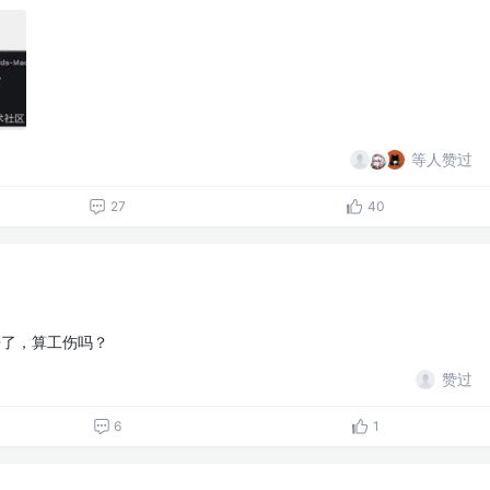
等人赞过
27
40
来了，算工伤吗？
赞过
6
1