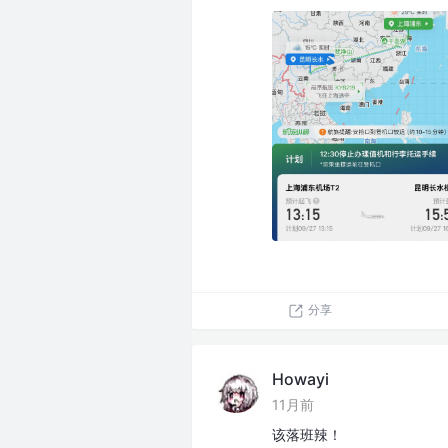
分享
Howayi
11月前
该落班辣！