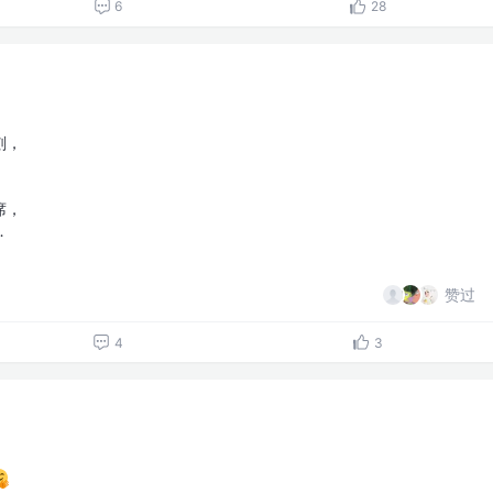
6
28
刻，
。
席，
…
赞过
4
3