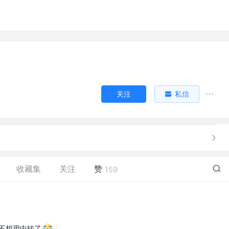
关注
私信
收藏集
关注
赞
159
子不想用中转了