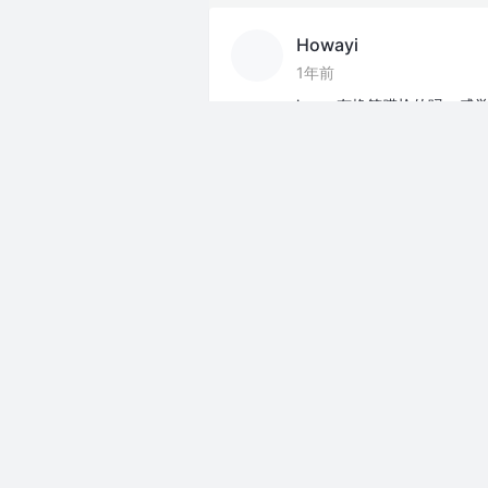
Howayi
1年前
jym，有换筋膜枪的吗，感
分享
Howayi
1年前
头盔湿漉漉的不想带，没想到
分享
Howayi