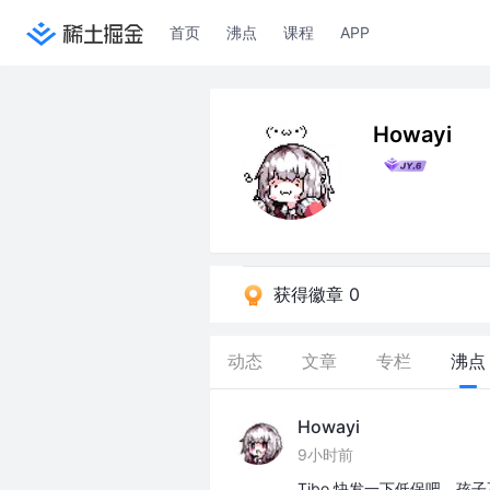
首页
沸点
课程
APP
Howayi
获得徽章 0
动态
文章
专栏
沸点
Howayi
9小时前
Tibo 快发一下低保吧，孩