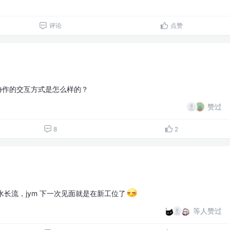
评论
点赞
nt 协作的交互方式是怎么样的？
赞过
8
2
水长流，jym 下一次见面就是在新工位了
等人赞过