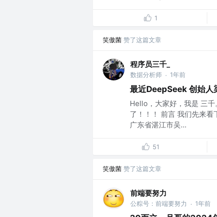
1
笑傲菌
赞了这篇文章
程序员三千_
数据分析师
1年前
·
最近DeepSeek 创
Hello，大家好，我是 三
了！！！ 前言 我们先来看
广东省湛江市吴...
51
笑傲菌
赞了这篇文章
前端要努力
公粽号：前端要努力
1年前
·