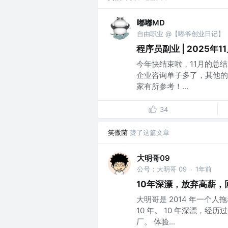
嘟嘟MD
自由职业 @【嘟爷创业日记】
程序员副业 | 2025年1
今年快结束啦，11月的总
企业咨询单子多了，其他的
家有所参考！...
34
笑傲菌
赞了这篇文章
大明哥09
公号：大明哥 09
1年前
·
10年深漂，放弃高薪，
大明哥是 2014 年一个
10 年。 10 年深漂，经历
厂。 体验...