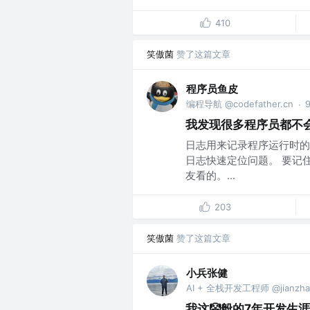
410
笑傲菌
赞了这篇文章
程序员鱼皮
编程导航 @codefather.cn
·
我发现很多程序员都不
日志用来记录程序运行时的
日志快速定位问题。 要记
友看的。...
203
笑傲菌
赞了这篇文章
小兵张健
AI + 全栈开发工程师 @jianzha
我这🤡般的7年开发生涯