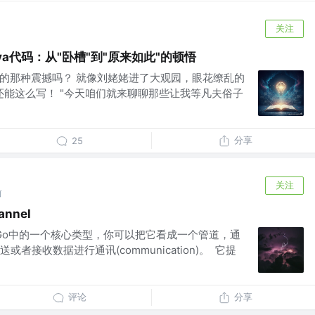
关注
a代码：从"卧槽"到"原来如此"的顿悟
时的那种震撼吗？ 就像刘姥姥进了大观园，眼花缭乱的
还能这么写！ "今天咱们就来聊聊那些让我等凡夫俗子
分享
25
关注
前
nnel
el是Go中的一个核心类型，你可以把它看成一个管道，通
接收数据进行通讯(communication)。 ​ 它提
评论
分享