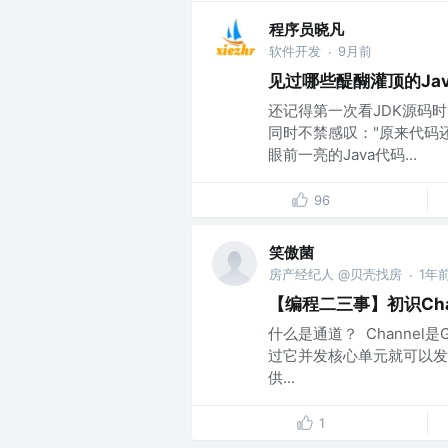
程序员晓凡
软件开发
9月前
·
见过哪些醍醐灌顶的Jav
还记得第一次看JDK源码
同时不禁感叹："原来代码
眼前一亮的Java代码...
96
笑傲菌
房产经纪人 @贝壳找房
1年
·
【编程二三事】初识Cha
什么是通道？ ​ Chann
过它并发核心单元就可以发送或者
供...
1