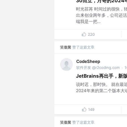
30而立，月哥的202
时光荏苒 时间过的很快，
出来创业两年多，公司还活
端我是一把...
220
笑傲菌
赞了这篇文章
CodeSheep
软件开发 @r2coding.com
·
JetBrains再出手，新版I
说时迟，那时快。 就在最近，I
2024年来的第二个版本大动作！ 
149
笑傲菌
赞了这篇文章