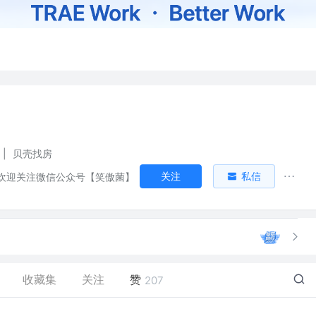
|
贝壳找房
关注
私信
欢迎关注微信公众号【笑傲菌】
收藏集
关注
赞
207