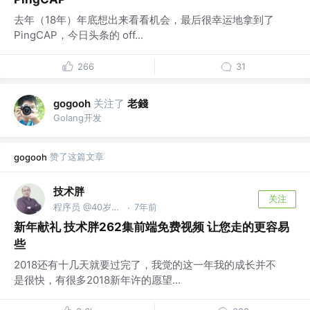
去年（18年）年底想出来看看机会，最后很幸运地拿到了
PingCAP，今日头条的 off...
266
31
关注了
老錢
gogooh
Golang开发
赞了这篇文章
gogooh
技术胖
关注
程序员 @40岁去当保安了
7年前
·
新年献礼 技术胖262集前端免费视频 让您走的更容易
些
2018还有十几天就要过完了，我觉的这一年我的成长并不
是很快，有很多2018新年许的愿望...