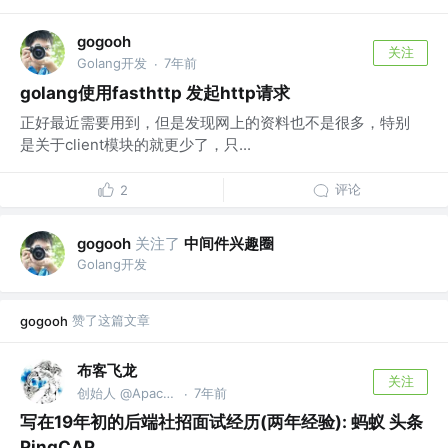
gogooh
关注
Golang开发
7年前
·
golang使用fasthttp 发起http请求
正好最近需要用到，但是发现网上的资料也不是很多，特别
是关于client模块的就更少了，只...
评论
2
关注了
中间件兴趣圈
gogooh
Golang开发
赞了这篇文章
gogooh
布客飞龙
关注
创始人 @ApacheCN
7年前
·
写在19年初的后端社招面试经历(两年经验): 蚂蚁 头条
PingCAP