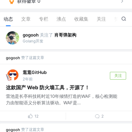
获得徽章 0
动态
文章
专栏
沸点
收藏集
关注
赞
68
关注了
肖哥弹架构
gogooh
Golang开发
赞了这篇文章
gogooh
逛逛GitHub
关注
2年前
这款国产 Web 防火墙工具，开源了！
雷池是长亭科技耗时近10年倾情打造的WAF，核心检测能
力由智能语义分析算法驱动。WAF是...
12
2
赞了这篇文章
gogooh