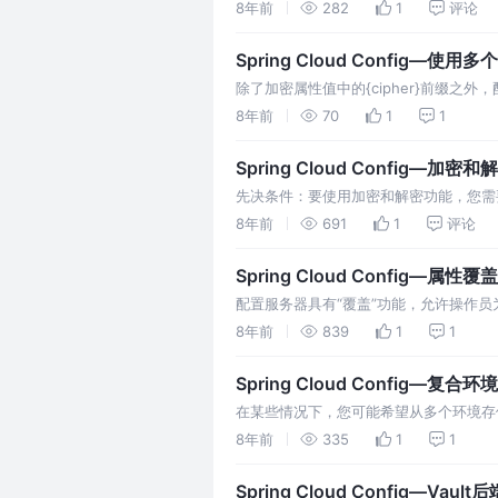
取与Environment更改事件相关的一些其他
8年前
282
1
评论
程序的默认行为。配置…
Spring Cloud Config—使
除了加密属性值中的{cipher}前缀之外，
个）。密钥被传递给TextEncryptorL
8年前
70
1
1
钥库（encryp…
Spring Cloud Config—加密和
先决条件：要使用加密和解密功能，您需要
“Java加密扩展（JCE）无限强度管理策略文
8年前
691
1
评论
替换为您下载的文件）。 如果远程属性…
Spring Cloud Config—属性覆盖
配置服务器具有“覆盖”功能，允许操作员为
置属性。要声明覆盖，只需将名称/值对的地图添加到s
8年前
839
1
1
端的所有应用程序独立…
Spring Cloud Config—复合环
在某些情况下，您可能希望从多个环境存
件中启用多个配置文件即可。例如，如果您
8年前
335
1
1
设置以下属性。 除了指定URI的每个rep
Spring Cloud Config—Vault后