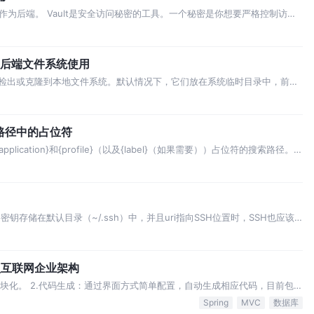
支持Vault作为后端。 Vault是安全访问秘密的工具。一个秘密是你想要严格控制访问
等。Vault为任何秘密提供统一的界面，同时提供严格的访问控制和记录详细
版本控制后端文件系统使用
文件被检出或克隆到本地文件系统。默认情况下，它们放在系统临时目录中，前缀
可以是/tmp/config-repo-。一些操作系统会定期清除临时目录。这可能会导致意
t搜索路径中的占位符
{application}和{profile}（以及{label}（如果需要））占位符的搜索路径。
）相同名称的文件。通配符在具有占位符的搜索路径中也是有效的（搜索中包
钥存储在默认目录（~/.ssh）中，并且uri指向SSH位置时，SSH也应该
配置/云配置”。必须在~/.ssh/known_hosts文件中存在Git服务器的条目，并且
式大型互联网企业架构
项目管理，模块化。 2.代码生成：通过界面方式简单配置，自动生成相应代码，目前包括
多、树结构。生成后的代码如果不需要注意美观程度，生成后即可用。 js框
Spring
MVC
数据库