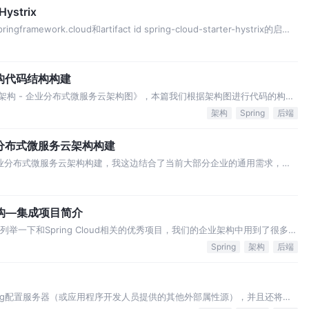
ystrix
amework.cloud和artifact id spring-cloud-starter-hystrix的启动
布列表设置构建系统的详细信息，请参阅Spring Clo…
云架构代码结构构建
云服务架构 - 企业分布式微服务云架构图》，本篇我们根据架构图进行代码的构
g cloud一些优秀的项目，如服务发现、治理、配置化管理、路由负载、安全
架构
Spring
后端
将框架进行…
 企业分布式微服务云架构构建
ud-企业分布式微服务云架构构建，我这边结合了当前大部分企业的通用需求，包
界最流行的技术，还要和国际接轨，在未来的5~10年内不能out。 作为公
，不仅要给公司做好…
云架构—集成项目简介
我们列举一下和Spring Cloud相关的优秀项目，我们的企业架构中用到了很多的
整合的。在学习Spring Cloud之前大家必须了解一下相关项目，希望可
Spring
架构
后端
可…
Spring配置服务器（或应用程序开发人员提供的其他外部属性源），并且还将获