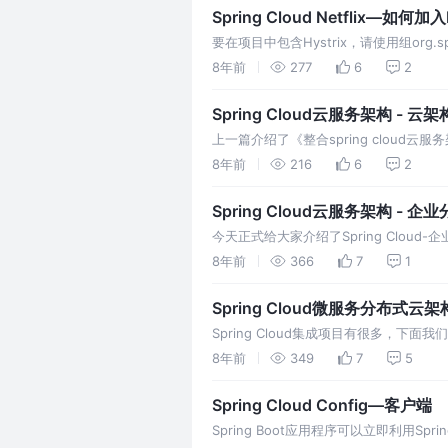
Spring Cloud Netflix—如何加入H
要在项目中包含Hystrix，请使用组org.springfr
器。有关 使用当前的Spring Cloud发
8年前
277
6
2
Spring Cloud云服务架构 - 
上一篇介绍了《整合spring cloud
建。根据微服务化设计思想，结合sprin
8年前
216
6
2
控制等优秀解决方案，使用Maven技术
Spring Cloud云服务架构 -
今天正式给大家介绍了Spring Clo
括技术的选型比较严格、苛刻，不仅要用业
8年前
366
7
1
司的架构师，也要有一种放眼世界的眼光
Spring Cloud微服务分布式
Spring Cloud集成项目有很多，下面
优秀项目，说白了，也是站在巨人的肩膀上去
8年前
349
7
5
以帮助到大家。 配置管理工具包，让你
Spring Cloud Config—客户端
Spring Boot应用程序可以立即利用