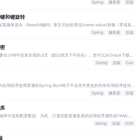
有用功能。 这是在类路径上具有Spring Cloud Config Client的任何应用
Spring
服务器
后端
用多个键和键旋转
配置服务器在（Base64编码）密文开始前查找{name:value}前缀（零或多
ocator，它可以执行找到密码的TextEncryptor所需的任何逻辑。如果配置了密
Spring
服务器
后端
解密
在JVM中安装全面的JCE（默认情况下不存在）。您可以从Oracle下载
件”，并按照安装说明（实际上将JRE lib / security目录中的2个策略文件
Spring
后端
Curl
应用程序使用普通的Spring Boot钩子不会意外更改的所有应用程序提供配
pring.cloud.config.server.overrides。例如 将导致配置客户
Spring
服务器
后端
境库
储库中提取配置数据。为此，只需在配置服务器的应用程序属性或YAML文
要从Git存储库以及SVN存储库中提取配置数据，那么您将为配置服务器
Spring
后端
SVN
o之外，还可以指定orde…
端