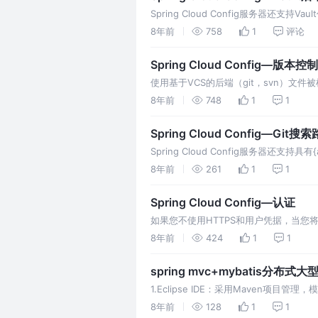
Spring Cloud Config服务器还
的任何东西，如API密钥，密码，证书等
8年前
758
1
评论
的审核日志。 有关Vault的更多信…
Spring Cloud Config—
使用基于VCS的后端（git，svn）
为config-repo-。在linux上，例如
8年前
748
1
1
外的行为，例如缺少属性。为避免此…
Spring Cloud Config—Gi
Spring Cloud Config服务器还支持具有
例： 在资源库中搜索与目录（以及顶级
8年前
261
1
1
含任何匹配的目录）。 …
Spring Cloud Config—认证
如果您不使用HTTPS和用户凭据，当您将密
开箱即用，例如“ git@github.com：
8年前
424
1
1
它是ssh-rsa格…
spring mvc+mybatis分布
1.Eclipse IDE：采用Maven
三种生成方式（增删改查）：单表、一对
8年前
128
1
1