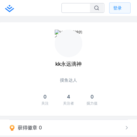
登录
kk永远滴神
摸鱼达人
0
4
0
关注
关注者
掘力值
获得徽章 0