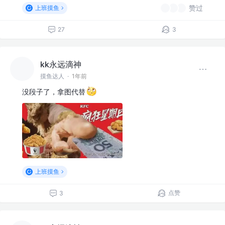
赞过
上班摸鱼
27
3
kk永远滴神
摸鱼达人
·
1年前
没段子了，拿图代替
上班摸鱼
点赞
3