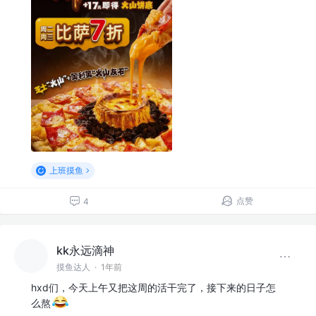
上班摸鱼
点赞
4
kk永远滴神
摸鱼达人
·
1年前
hxd们，今天上午又把这周的活干完了，接下来的日子怎
么熬