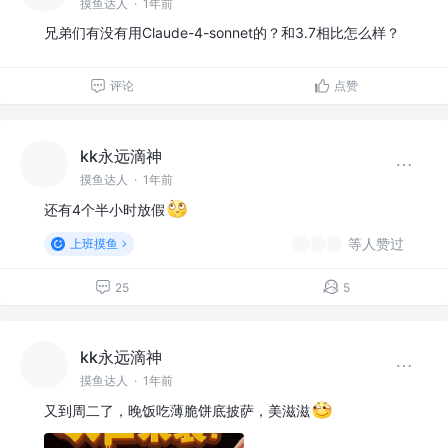
摸鱼达人
·
1年前
兄弟们有没有用Claude-4-sonnet的？和3.7相比怎么样？
评论
点赞
kk永远滴神
摸鱼达人
·
1年前
还有4个半小时放假
等人赞过
上班摸鱼
25
5
kk永远滴神
摸鱼达人
·
1年前
又到周二了，晚饭吃薄脆饼底披萨，美滋滋