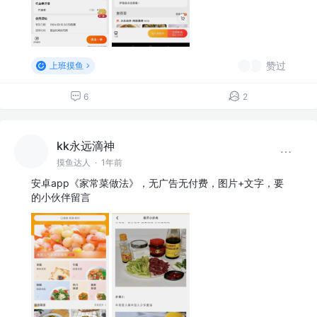
赞过
上班摸鱼
6
2
kk永远滴神
摸鱼达人
·
1年前
安卓app《家常菜做法》，无广告无付费，图片+文字，要
的小伙伴留言