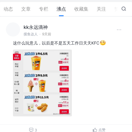
动态
文章
专栏
沸点
收藏集
关注
赞
0
kk永远滴神
摸鱼达人
·
9天前
这什么玩意儿，以后是不是五天工作日天天KFC
点赞
3