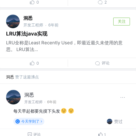
0
2
洞悉
关注
开发工程师
6年前
·
LRU算法java实现
LRU全称是Least Recently Used，即最近最久未使用的意
思。 LRU算法...
评论
0
洞悉
赞了这篇沸点
洞悉
开发工程师
·
6年前
每天早起都要先摸下头发
赞过
今天学到了
评论
1