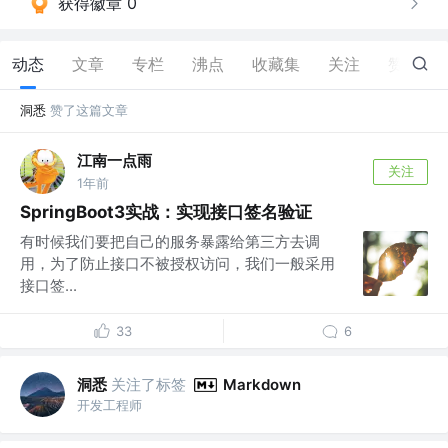
获得徽章 0
动态
文章
专栏
沸点
收藏集
关注
赞
18
洞悉
赞了这篇文章
江南一点雨
关注
1年前
SpringBoot3实战：实现接口签名验证
有时候我们要把自己的服务暴露给第三方去调
用，为了防止接口不被授权访问，我们一般采用
接口签...
33
6
洞悉
关注了标签
Markdown
开发工程师