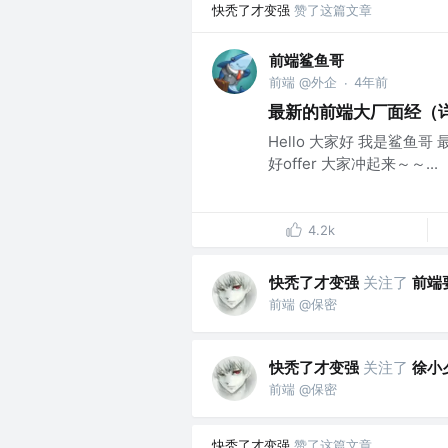
快秃了才变强
赞了这篇文章
前端鲨鱼哥
前端 @外企
4年前
·
最新的前端大厂面经（
Hello 大家好 我是鲨
好offer 大家冲起来～～...
4.2k
快秃了才变强
关注了
前端
前端 @保密
快秃了才变强
关注了
徐小
前端 @保密
快秃了才变强
赞了这篇文章