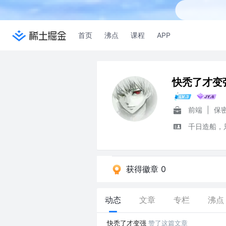
首页
沸点
课程
APP
快秃了才变
前端
|
保
千日造船，
获得徽章 0
动态
文章
专栏
沸点
快秃了才变强
赞了这篇文章