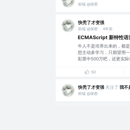
前端 @保密
快秃了才变强
前端 @保密
4年前
·
ECMAScript 新特性
牛人不是培养出来的，都是
想主动多学习，只期望用一
彩票中500万吧，还更实际些
50
快秃了才变强
关注了
我不
前端 @保密
快秃了才变强
关注了
早早
前端 @保密