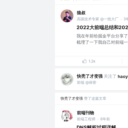
狼叔
高级技术专家 @一线大厂
3
·
2022大前端总结和20
我在年前给掘金平台分享了
梳理了一下我自己对前端一整
1.2k
快秃了才变强
关注了
haoy
前端 @保密
快秃了才变强
赞了这篇文章
前端刊物
前端工程师
8年前
·
DNS解析过程详解