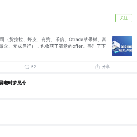
关注
司（货拉拉、虾皮、有赞、乐信、Qtrade苹果树、富
微众、元戎启行），也收获了满意的offer。整理了下
分享
52
h_晨曦时梦见兮