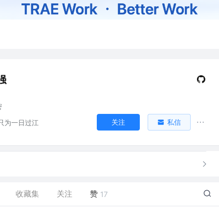
强
密
关注
私信
只为一日过江
收藏集
关注
赞
17