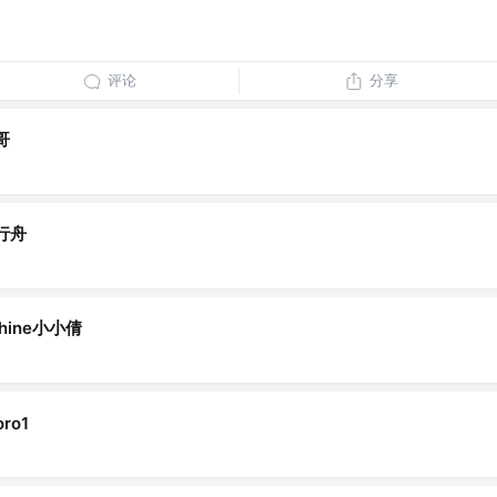
评论
分享
哥
行舟
shine小小倩
ro1