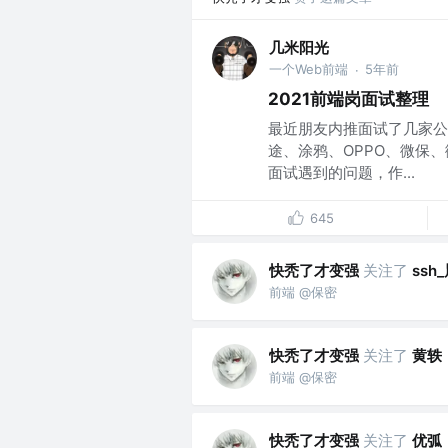
几米阳光
一个Web前端
5年前
·
2021前端岗面试整理
最近朋友内推面试了几家公
途、涂鸦、OPPO、微保、
面试遇到的问题，作...
645
快秃了才变强
关注了
ss
前端 @保密
快秃了才变强
关注了
黄轶
前端 @保密
快秃了才变强
关注了
优弧