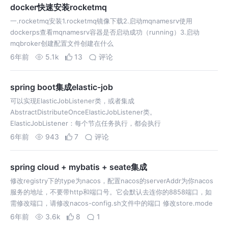
docker快速安装rocketmq
一.rocketmq安装1.rocketmq镜像下载2.启动mqnamesrv使用
dockerps查看mqnamesrv容器是否启动成功（running）3.启动
mqbroker创建配置文件创建在什么
6年前
5.1k
13
评论
spring boot集成elastic-job
可以实现ElasticJobListener类，或者集成
AbstractDistributeOnceElasticJobListener类。
ElasticJobListener：每个节点任务执行，都会执行
ElasticJobListener实现的方法。 AbstractDis…
6年前
943
7
评论
spring cloud + mybatis + seate集成
修改registry下的type为nacos，配置nacos的serverAddr为你nacos
服务的地址，不要带http和端口号。它会默认去连你的8858端口，如
需修改端口，请修改nacos-config.sh文件中的端口 修改store.mode
为db，修改对应db配置文件…
6年前
3.6k
8
1