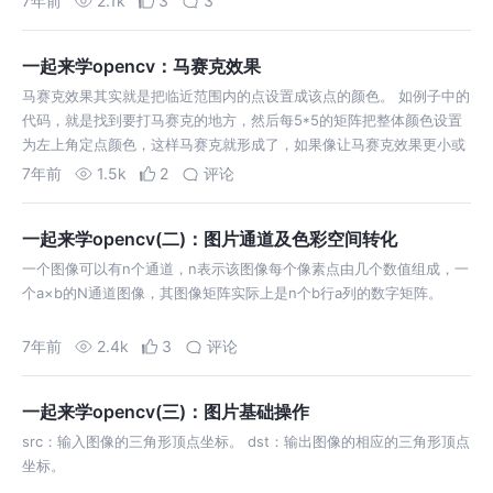
7年前
2.1k
3
3
即用最小值替换中心像素点。
一起来学opencv：马赛克效果
马赛克效果其实就是把临近范围内的点设置成该点的颜色。 如例子中的
代码，就是找到要打马赛克的地方，然后每5*5的矩阵把整体颜色设置
为左上角定点颜色，这样马赛克就形成了，如果像让马赛克效果更小或
者更大，只要要修矩阵的大小即可。
7年前
1.5k
2
评论
一起来学opencv(二)：图片通道及色彩空间转化
一个图像可以有n个通道，n表示该图像每个像素点由几个数值组成，一
个a×b的N通道图像，其图像矩阵实际上是n个b行a列的数字矩阵。
7年前
2.4k
3
评论
一起来学opencv(三)：图片基础操作
src：输入图像的三角形顶点坐标。 dst：输出图像的相应的三角形顶点
坐标。