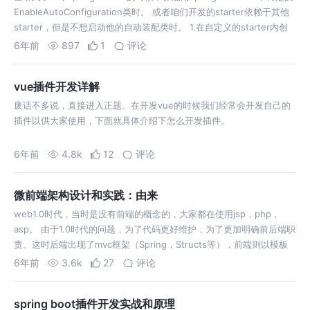
EnableAutoConfiguration类时。 或者咱们开发的starter依赖于其他
starter，但是不想启动他的自动装配类时。 1.在自定义的starter内创
建TestC…
6年前
897
1
评论
vue插件开发详解
废话不多说，直接进入正题。在开发vue的时候我们经常会开发自己的
插件以供大家使用，下面就具体介绍下怎么开发插件。
6年前
4.8k
12
评论
微前端架构设计和实践：由来
web1.0时代，当时是没有前端的概念的，大家都在使用jsp，php，
asp。 由于1.0时代的问题，为了代码更好维护，为了更加明确前后端职
责。这时后端出现了mvc框架（Spring，Structs等），前端则以模板
的形式进行开发。然后后端去把逻辑编写到模板中。 前端开发的人员…
6年前
3.6k
27
评论
spring boot插件开发实战和原理