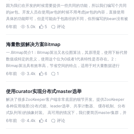
因为我们在开发的时候需要提供一些共同的功能，所以我们编写个共同
的jar包。开发人员在使用jar包的时候不用考虑jar包的内容，直接使用
具体的功能即可，但是可能由于包路径的不同，你所编写的bean没有被
初始化到spring容器中。不应该让开发人员去扫描你的包路径去初始化
6年前
5.0k
5
评论
bean。…
海量数据解决方案Bitmap
一.Bitmap简介1：Bitmap算法又名位图算法，其原理是，使用下标代替
数值或特定的意义，使用这个位为0或者1代表特性是否存在。2：
Bitmap算法具有效率高，节省空间的特点，适用于对大量数据进行
6年前
3.4k
6
1
使用curator实现分布式master选举
解决了很多ZooKeeper客户端非常底层的细节开发。提供ZooKeeper
各种应用场景(分布式锁、leader选举、共享计数器、 缓存机制、分布
式队列等)的抽象封装。 高可用的情况下，我们要简历master集群，并
且在master集群中选择出来一个leader求执行任务。 l…
6年前
4.4k
4
评论