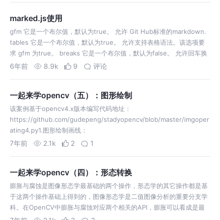
marked.js使用
gfm 它是一个布尔值，默认为true。 允许 Git Hub标准的markdown.
tables 它是一个布尔值，默认为true。 允许支持表格语法。该选项要
求 gfm 为true。 breaks 它是一个布尔值，默认为false。 允许回车换
行。该选项要求 gfm 为tr…
6年前
8.9k
9
评论
一起来学opencv（五）：图形绘制
该案例基于opencv4.x版本编写代码地址：
https://github.com/gudepeng/stadyopencv/blob/master/imgoper
ating4.py1.图形绘制画线：
7年前
2.1k
2
1
一起来学opencv（四）：形态转换
膨胀与腐蚀是图像形态学最基础的两个操作，形态学的其它操作都是基
于这两个操作基础上得到的，图像形态学是二值图像分析的重要分支学
科。在OpenCV中膨胀与腐蚀对应两个相关的API，膨胀可以看成是最
大值滤波，即用最大值替换中心像素点；腐蚀可以看出是最小值滤波，