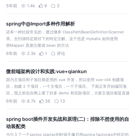
null和锁保证只初始化一次，继续看Nac…
5年前
1.4k
9
3
spring中@Import多种作用解析
还有一种比较常见的，通过继承 ClassPathBeanDefinitionScanner
类。去扫描特定路径下的特定注解。这个也是 mybatis 如何使用
@Mapper 直接注册成 bean 的方法
6年前
2.3k
1
评论
微前端架构设计和实践:vue+qiankun
因为主项目和子项目都是用的 vue 开发，所以使用 vue-cli4 创建项
目，创建 2 个项目，一个主项目，一个子项目。 下面正常开始编写项
目，我之前也在网上看了好多 demo 和实际项目，大家主项目都是直接
把乾坤的代码放在 main 里面。然后在 app.vue 中用 v-…
6年前
8.7k
36
13
spring boot插件开发实战和原理(二)：排除不想使用的自
动装配类
当引入了一个spring starter的时候不像启用spring.factories中特定的