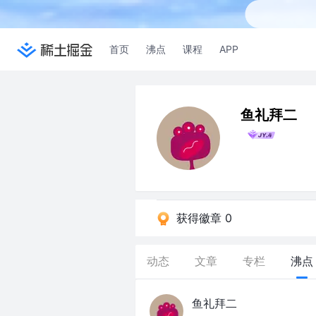
首页
沸点
课程
APP
鱼礼拜二
获得徽章 0
动态
文章
专栏
沸点
鱼礼拜二