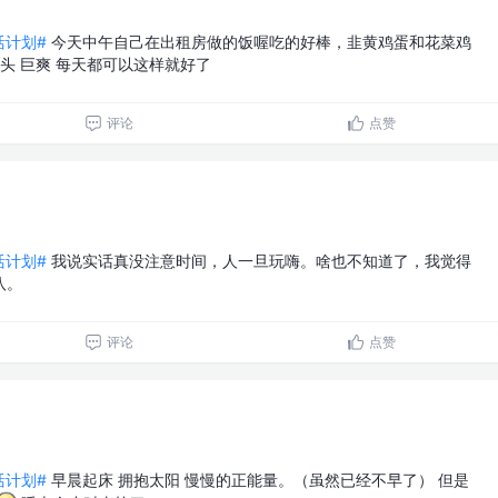
生活计划#
今天中午自己在出租房做的饭喔吃的好棒，韭黄鸡蛋和花菜鸡
馒头 巨爽 每天都可以这样就好了
评论
点赞
生活计划#
我说实话真没注意时间，人一旦玩嗨。啥也不知道了，我觉得
八。
评论
点赞
生活计划#
早晨起床 拥抱太阳 慢慢的正能量。（虽然已经不早了） 但是