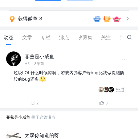
获得徽章 3
动态
文章
专栏
沸点
收藏集
关注
赞
10
菲兹是小咸鱼
H5
·
3年前
垃圾LOL什么时候凉啊，游戏内@客户端bug比我做提测阶
段的bug还多
赞过
2
3
菲兹是小咸鱼
赞了这篇沸点
太双你知道的呀