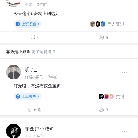
测试
·
3年前
今天这个b班就上到这儿
等人赞过
上班摸鱼
5
5
菲兹是小咸鱼
赞了这篇沸点
明了_
前端小菜鸟
·
3年前
好无聊，有没有摸鱼宝典
赞过
上班摸鱼
评论
3
菲兹是小咸鱼
H5
·
3年前