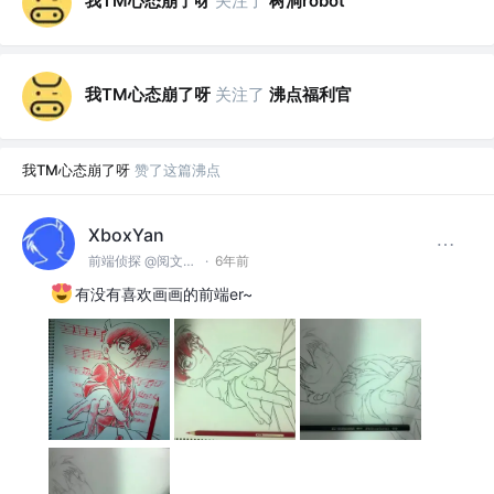
我TM心态崩了呀
关注了
树洞robot
我TM心态崩了呀
关注了
沸点福利官
我TM心态崩了呀
赞了这篇沸点
XboxYan
前端侦探 @阅文集团
·
6年前
有没有喜欢画画的前端er~