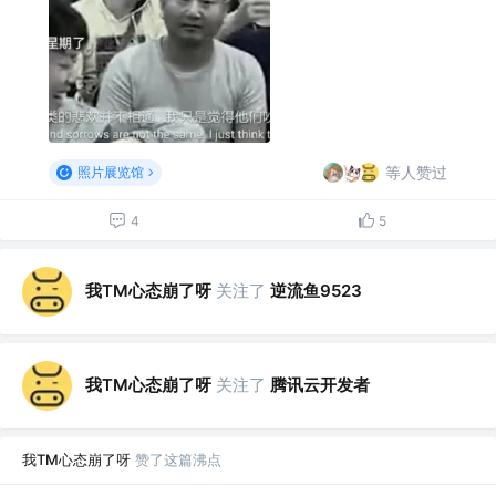
等人赞过
照片展览馆
4
5
我TM心态崩了呀
关注了
逆流鱼9523
我TM心态崩了呀
关注了
腾讯云开发者
我TM心态崩了呀
赞了这篇沸点