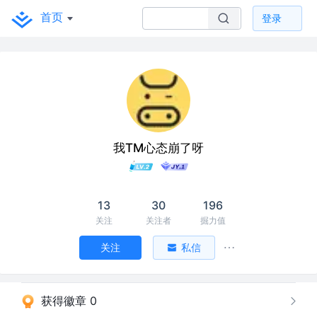
首页
登录
我TM心态崩了呀
13
30
196
关注
关注者
掘力值
关注
私信
获得徽章 0