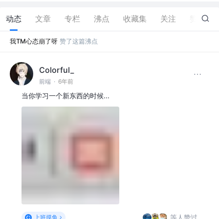
动态
文章
专栏
沸点
收藏集
关注
赞
24
我TM心态崩了呀
赞了这篇沸点
Colorful_
前端
·
6年前
当你学习一个新东西的时候...
等人赞过
上班摸鱼