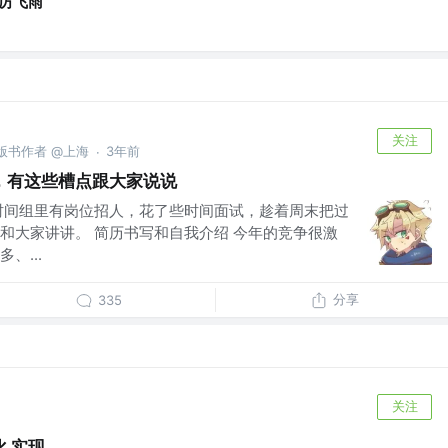
厉飞雨
关注
/ 出版书作者 @上海
3年前
·
，有这些槽点跟大家说说
时间组里有岗位招人，花了些时间面试，趁着周末把过
和大家讲讲。 简历书写和自我介绍 今年的竞争很激
、...
分享
335
关注
 实现