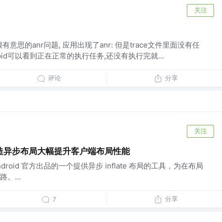
关注
意思的anr问题, 应用出现了anr: 但是trace文件里面没有任
id可以看到正在正常的执行任务,还没有执行完就...
评论
分享
关注
造异步布局大幅提升客户端布局性能
r 是 Android 官方出品的一个提供异步 inflate 布局的工具，为在布局
。...
分享
7