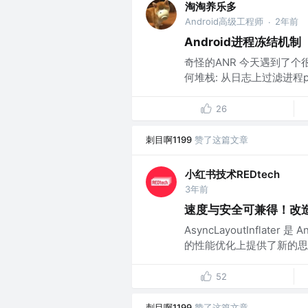
淘淘养乐多
Android高级工程师
2年前
·
Android进程冻结机制
奇怪的ANR 今天遇到了个很有
何堆栈: 从日志上过滤进程p
26
刺目啊1199
赞了这篇文章
小红书技术REDtech
3年前
速度与安全可兼得！改
AsyncLayoutInflate
的性能优化上提供了新的思路
52
刺目啊1199
赞了这篇文章