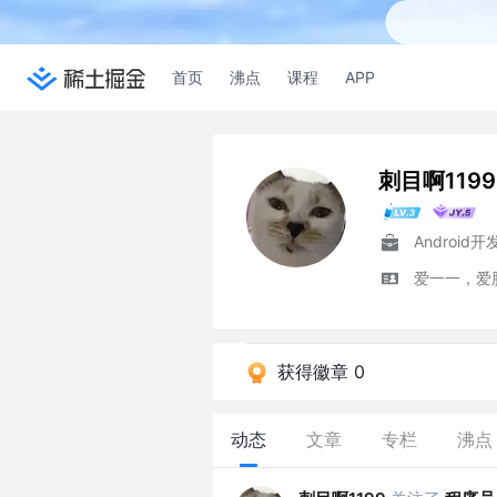
首页
沸点
课程
APP
刺目啊1199
Android
爱一一，爱
获得徽章 0
动态
文章
专栏
沸点