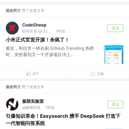
掘友阿力
赞了这篇文章
CodeSheep
关注
软件开发 @r2coding.com
1年前
·
小米正式官宣开源！杀疯了！
最近，和往常一样在刷 GitHub Trending 热榜
时，突然看到又一个开源项目冲上...
971
248
掘友阿力
赞了这篇文章
极限实验室
关注
@极限科技
1年前
·
引爆知识革命！Easysearch 携手 DeepSeek 打造下
一代智能问答系统