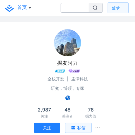
首页
登录
掘友阿力
全栈开发
|
孟津科技
研究，博硕，专家
2,987
48
78
关注
关注者
掘力值
关注
私信