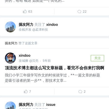
弄的，哈哈 概述 如图是一个简化的...
63
22
掘友阿力
关注了
xindoo
全栈开发 @孟津科技
掘友阿力
赞了这篇文章
xindoo
关注
攻城狮 @贝壳
5年前
·
顶流技术博主都这么写文章标题，看完不会你来打我啊
我们小学三年级学写作文的时候就学过，**一篇文章的标题
是吸引读者的第一步**，那技术文章...
7
2
掘友阿力
关注了
issue