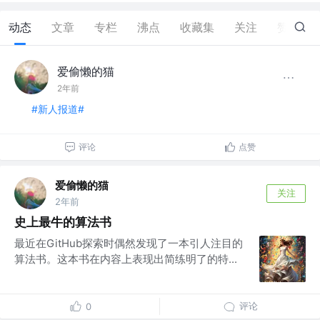
动态
文章
专栏
沸点
收藏集
关注
赞
3
爱偷懒的猫
2年前
#新人报道#
评论
点赞
爱偷懒的猫
关注
2年前
史上最牛的算法书
最近在GitHub探索时偶然发现了一本引人注目的
算法书。这本书在内容上表现出简练明了的特...
评论
0