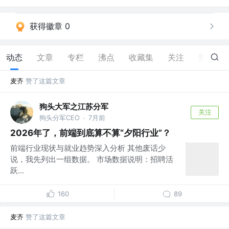
获得徽章 0
动态
文章
专栏
沸点
收藏集
关注
赞
9
麦齐
赞了这篇文章
狗头大军之江苏分军
关注
狗头分军CEO
7月前
·
2026年了，前端到底算不算“夕阳行业”？
前端行业现状与就业趋势深入分析 其他废话少
说，我先列出一组数据。 市场数据说明：招聘活
跃...
160
89
麦齐
赞了这篇文章