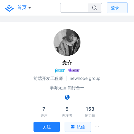
首页
登录
麦齐
前端开发工程师
|
newhope group
学海无涯 知行合一
7
5
153
关注
关注者
掘力值
关注
私信