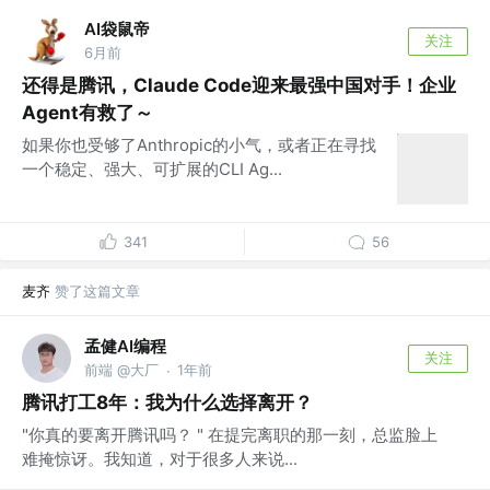
AI袋鼠帝
关注
6月前
还得是腾讯，Claude Code迎来最强中国对手！企业
Agent有救了～
如果你也受够了Anthropic的小气，或者正在寻找
一个稳定、强大、可扩展的CLI Ag...
341
56
麦齐
赞了这篇文章
孟健AI编程
关注
前端 @大厂
1年前
·
腾讯打工8年：我为什么选择离开？
"你真的要离开腾讯吗？ " 在提完离职的那一刻，总监脸上
难掩惊讶。我知道，对于很多人来说...