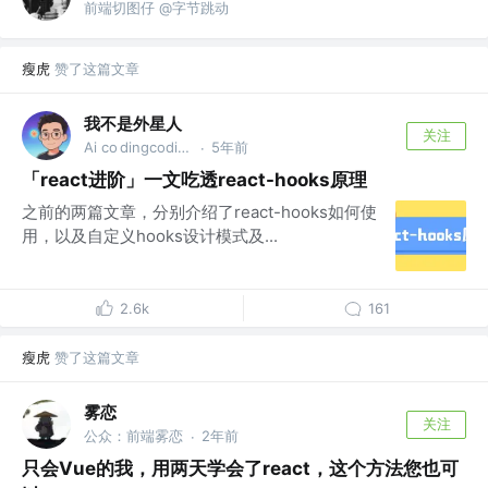
前端切图仔 @字节跳动
瘦虎
赞了这篇文章
我不是外星人
关注
Ai co dingcoding @攻粽：外星人AI进化录
5年前
·
「react进阶」一文吃透react-hooks原理
之前的两篇文章，分别介绍了react-hooks如何使
用，以及自定义hooks设计模式及...
2.6k
161
瘦虎
赞了这篇文章
雾恋
关注
公众：前端雾恋
2年前
·
只会Vue的我，用两天学会了react，这个方法您也可