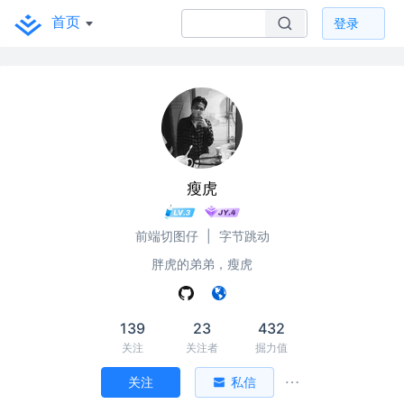
首页
登录
瘦虎
前端切图仔
|
字节跳动
胖虎的弟弟，瘦虎
139
23
432
关注
关注者
掘力值
关注
私信