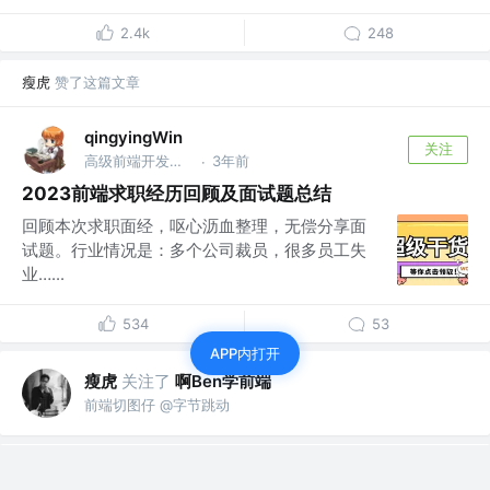
2.4k
248
瘦虎
赞了这篇文章
qingyingWin
关注
高级前端开发工程师
3年前
·
2023前端求职经历回顾及面试题总结
回顾本次求职面经，呕心沥血整理，无偿分享面
试题。行业情况是：多个公司裁员，很多员工失
业…...
534
53
APP内打开
瘦虎
关注了
啊Ben学前端
前端切图仔 @字节跳动
瘦虎
赞了这篇文章