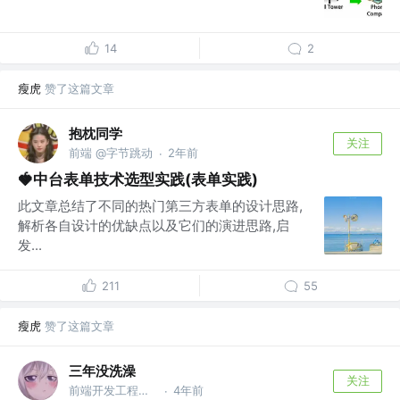
14
2
瘦虎
赞了这篇文章
抱枕同学
关注
前端 @字节跳动
2年前
·
🍓中台表单技术选型实践(表单实践)
此文章总结了不同的热门第三方表单的设计思路,
解析各自设计的优缺点以及它们的演进思路,启
发...
211
55
瘦虎
赞了这篇文章
三年没洗澡
关注
前端开发工程师 @杭州某公司
4年前
·