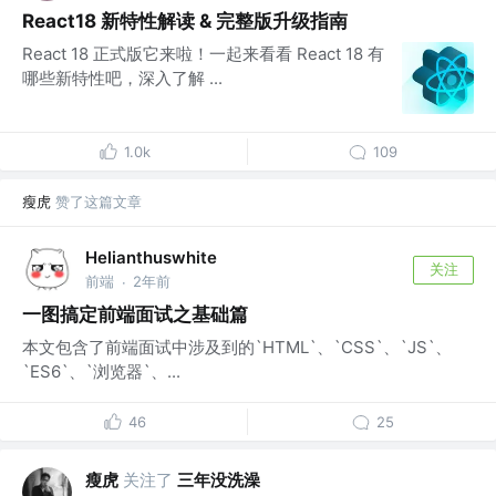
React18 新特性解读 & 完整版升级指南
React 18 正式版它来啦！一起来看看 React 18 有
哪些新特性吧，深入了解 ...
1.0k
109
瘦虎
赞了这篇文章
Helianthuswhite
关注
前端
2年前
·
一图搞定前端面试之基础篇
本文包含了前端面试中涉及到的`HTML`、`CSS`、`JS`、
`ES6`、`浏览器`、...
46
25
瘦虎
关注了
三年没洗澡