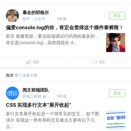
暴走的耶格尔
关注
知乎，公众号 @暴走的耶格尔
3年前
·
偏爱console.log的你，肯定会觉得这个插件泰裤辣！
前言 毋庸置疑，要说前端调试代码用的最多的，
肯定是console.log，虽然我现在 d...
561
192
瘦虎
赞了这篇文章
阅文前端团队
关注
前端工程师 @上海阅文信息技术有限公司
5年前
·
CSS 实现多行文本“展开收起”
多行文本展开收起是一个很常见的交互， 如下图
演示 实现这一类布局和交互难点主要有以下几
点...