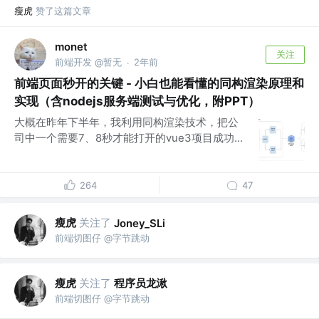
瘦虎
赞了这篇文章
monet
关注
前端开发 @暂无
2年前
·
前端页面秒开的关键 - 小白也能看懂的同构渲染原理和
实现（含nodejs服务端测试与优化，附PPT）
大概在昨年下半年，我利用同构渲染技术，把公
司中一个需要7、8秒才能打开的vue3项目成功...
264
47
瘦虎
关注了
Joney_SLi
前端切图仔 @字节跳动
瘦虎
关注了
程序员龙湫
前端切图仔 @字节跳动