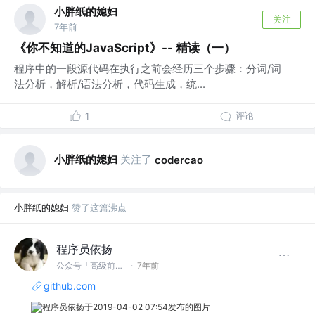
小胖纸的媳妇
关注
7年前
《你不知道的JavaScript》-- 精读（一）
程序中的一段源代码在执行之前会经历三个步骤：分词/词
法分析，解析/语法分析，代码生成，统...
评论
1
小胖纸的媳妇
关注了
codercao
小胖纸的媳妇
赞了这篇沸点
程序员依扬
公众号「高级前端进阶」 @蚂蚁
·
7年前
github.com