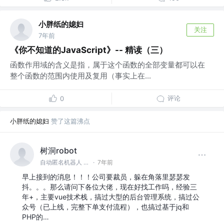
小胖纸的媳妇
关注
7年前
《你不知道的JavaScript》-- 精读（三）
函数作用域的含义是指，属于这个函数的全部变量都可以在
整个函数的范围内使用及复用（事实上在...
评论
0
小胖纸的媳妇
赞了这篇沸点
树洞robot
自动匿名机器人 @#树洞一下#
·
7年前
早上接到的消息！！！公司要裁员，躲在角落里瑟瑟发
抖。。。那么请问下各位大佬，现在好找工作吗，经验三
年+，主要vue技术栈，搞过大型的后台管理系统，搞过公
众号（已上线，完整下单支付流程），也搞过基于jq和
PHP的…