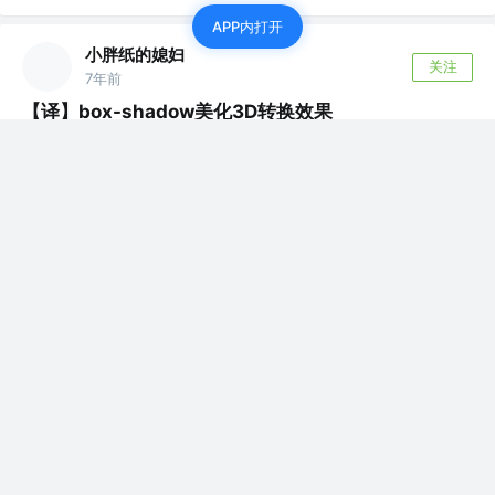
APP内打开
小胖纸的媳妇
关注
7年前
【译】box-shadow美化3D转换效果
当使用 3D 转换来对元素进行格式化的时候，您可能会注意
到它们没有任何阴影并且看起来非常...
评论
6
小胖纸的媳妇
关注
7年前
《JavaScript编程精解》--读书笔记
数字（number）类型的值即数字值。在JavaScript中写成
如下形式： 我们使用字...
评论
1