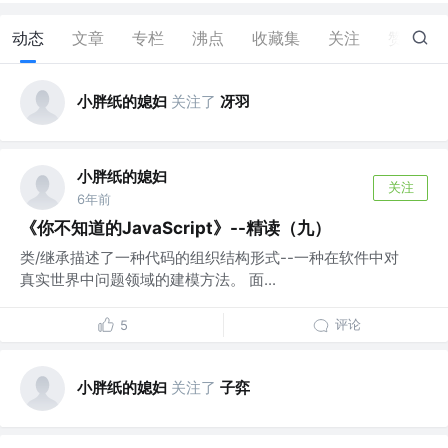
动态
文章
专栏
沸点
收藏集
关注
赞
4
小胖纸的媳妇
关注了
冴羽
小胖纸的媳妇
关注
6年前
《你不知道的JavaScript》--精读（九）
类/继承描述了一种代码的组织结构形式--一种在软件中对
真实世界中问题领域的建模方法。 面...
评论
5
小胖纸的媳妇
关注了
子弈