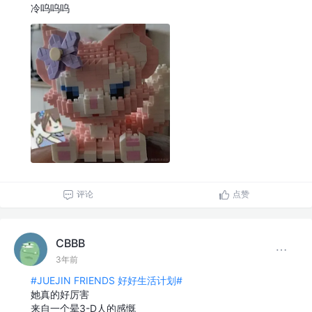
冷呜呜呜
评论
点赞
CBBB
3年前
#JUEJIN FRIENDS 好好生活计划#
她真的好厉害
来自一个晕3-D人的感慨