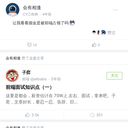
会有相逢
CV工程师
·
4年前
让我看看掘金是被前端占领了吗
赞过
14
3
会有相逢
赞了这篇文章
子弈
关注
前端 @alibaba
5年前
·
前端面试知识点（一）
这要是都会，薪资估计在 70W上 左右、面试，拿来吧、子
奕，文章好长，要忍一忍、告辞、巨...
3.5k
351
会有相逢
赞了这篇文章