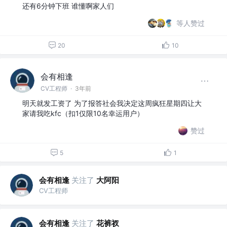
还有6分钟下班 谁懂啊家人们
等人赞过
20
10
会有相逢
CV工程师
·
3年前
明天就发工资了 为了报答社会我决定这周疯狂星期四让大
家请我吃kfc（扣1仅限10名幸运用户）
赞过
5
1
会有相逢
关注了
大阿阳
CV工程师
会有相逢
关注了
花裤衩