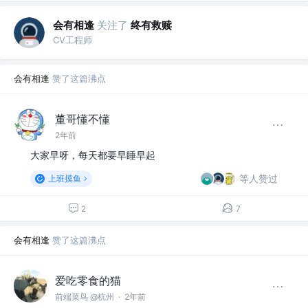
会有相逢
关注了
终有救赎
CV工程师
会有相逢
赞了这篇沸点
董哥懂不懂
2年前
大家早呀，每天都要早睡早起
等人赞过
上班摸鱼
2
7
会有相逢
赞了这篇沸点
爱吃零食的猫
前端菜鸟 @杭州
·
2年前