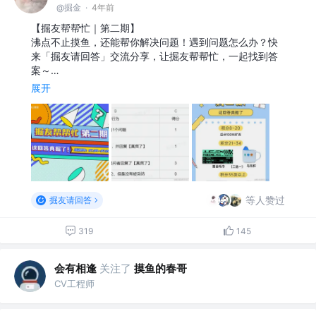
@掘金
·
4年前
【掘友帮帮忙｜第二期】
沸点不止摸鱼，还能帮你解决问题！遇到问题怎么办？快
来「掘友请回答」交流分享，让掘友帮帮忙，一起找到答
案～…
展开
等人赞过
掘友请回答
319
145
会有相逢
关注了
摸鱼的春哥
CV工程师