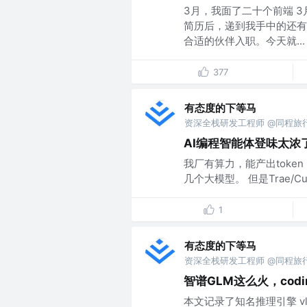
3月，我面了二十个前端 
简历后，递到我手中的还有
合适的伙伴入职。今天就...
377
有态度的下等马
资深全栈研发工程师 @同程旅
AI编程智能体登味太浓
我厂有算力，能产出token， 我
几个大模型。 但是Trae/C
1
有态度的下等马
资深全栈研发工程师 @同程旅
智谱GLM这么火，codi
本文记录了知名推理引擎 vllm