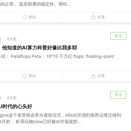
存中的占用， 提高部署的稳定性、吞吐...
评论
分享
关注
行
4月前
·
，他知道的AI算力科普好像比我多耶
 Petaflops Peta： 10^15 千万亿 flops: floating-point
评论
分享
关注
行
4月前
·
是AI时代的心头好
ss-nginx这个老登就会举办退役仪式，k8s社区强烈推荐运维迁移到
月初， 虾系玩物claw已经被AI市场宠的...