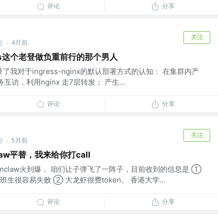
评论
分享
关注
行
4月前
·
ress这个老登做负重前行的那个男人
记录了我对于ingress-nginx的默认部署方式的认知： 在集群内产
互访，利用nginx 走7层转发； 产生...
评论
分享
关注
行
5月前
·
aw平替，我来给你打call
penclaw火到爆， 咱们让子弹飞了一阵子，目前收到的信息是 ①
很容易失败 ② 大龙虾很费token。 香港大学...
评论
分享