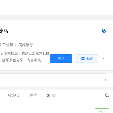
等马
发工程师
|
同程旅行
阿里云专家博主，腾讯云加技术社区
关注
私信
0强，佛系原创分享，内容考究。
收藏集
关注
赞
60
关注