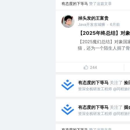
有态度的下等马
赞了这篇文章
掉头发的王富贵
Java开发攻城狮
6月前
·
【2025年终总结】对
【2025魔幻总结】对象
猫，还为一个陌生人捐了骨
244
有态度的下等马
关注了
捡
资深全栈研发工程师 @同程旅
有态度的下等马
关注了
掘
资深全栈研发工程师 @同程旅
有态度的下等马
赞了这篇文章