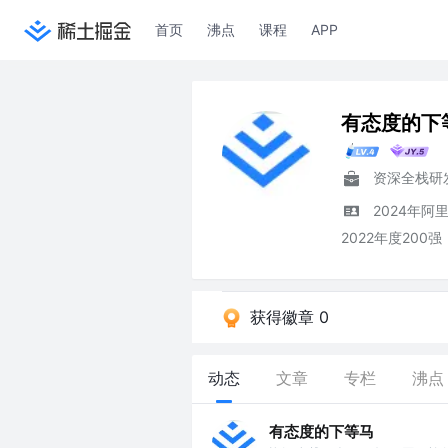
首页
沸点
课程
APP
有态度的下
资深全栈研
2024年
2022年度20
获得徽章 0
动态
文章
专栏
沸点
有态度的下等马