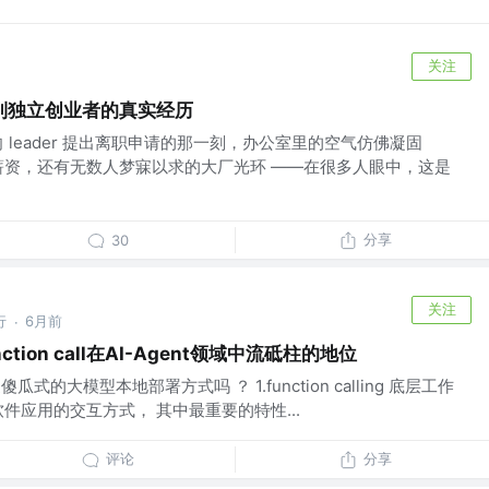
关注
到独立创业者的真实经历
 leader 提出离职申请的那一刻，办公室里的空气仿佛凝固
薪资，还有无数人梦寐以求的大厂光环 ——在很多人眼中，这是
分享
30
关注
行
6月前
·
ion call在AI-Agent领域中流砥柱的地位
瓜式的大模型本地部署方式吗 ？ 1.function calling 底层工作
件应用的交互方式， 其中最重要的特性...
评论
分享