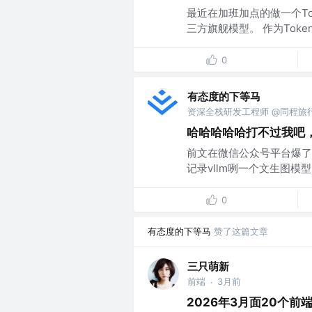
最近在加班加点的做一个To
三方旗舰模型。 作为Token
0
有态度的下等马
资深全栈研发工程师 @同程旅
哈哈哈哈哈打不过我吧，
前文在微信公众号平台爆了
记录vllm咧一个文生图模型
0
有态度的下等马
赞了这篇文章
三只萌新
前端
3月前
·
2026年3月面20个前