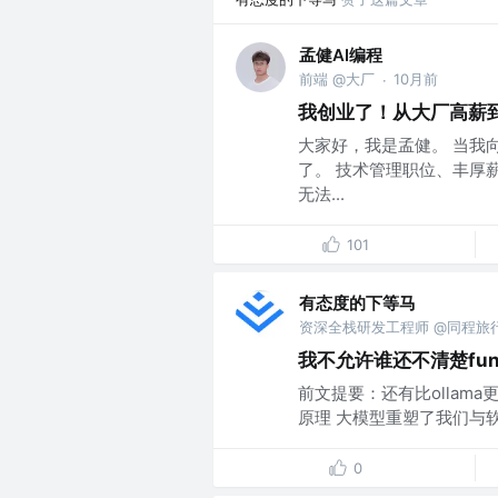
孟健AI编程
前端 @大厂
10月前
·
我创业了！从大厂高薪
大家好，我是孟健。 当我向
了。 技术管理职位、丰厚
无法...
101
有态度的下等马
资深全栈研发工程师 @同程旅
我不允许谁还不清楚funct
前文提要：还有比ollama更傻
原理 大模型重塑了我们与软
0