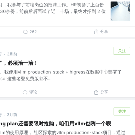
3月，我参与了前端岗位的招聘工作。HR初筛了上百份
30余份，前前后后面试了近二十场，最终才招到 2 位
分享
262
关注
行
3月前
·
了，必须治一治！
使用vllm production-stack + higress在数据中心部署了
usor这些老登免费版都不...
评论
分享
关注
行
3月前
·
ng plan还需要限时抢购，咱们用vllm也咧一个呗
的使用原理， 社区探索的vllm production-stack项目，通过