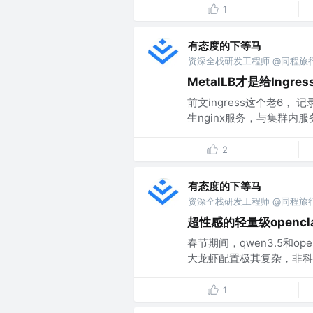
1
有态度的下等马
资深全栈研发工程师 @同程旅
MetalLB才是给Ing
前文ingress这个老6， 
生nginx服务，与集群内服务
2
有态度的下等马
资深全栈研发工程师 @同程旅
超性感的轻量级opencl
春节期间，qwen3.5和o
大龙虾配置极其复杂，非科班生
1