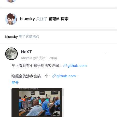
关注了
前端AI探索
bluesky
赞了这篇沸点
bluesky
NeXT
Android @月光社
·
7年前
早上看到有个知乎想法客户端：
github.com
给掘金的沸点也搞一个：
github.com
…
展开