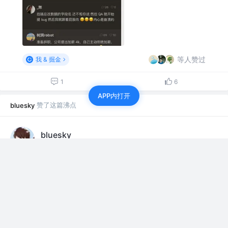
等人赞过
我 & 掘金
1
6
APP内打开
赞了这篇沸点
bluesky
bluesky
7年前
[曾经欠钱跑路的老板都怎样了？]
本来不想发布这些，但是想来想去还是说一说，一个让大
家注意一下，一个也让他出出名。
其实本来我已经把图中老板当作一个屁给放了，但是周一
突然看到他发朋友圈谴责别人不道德…
展开