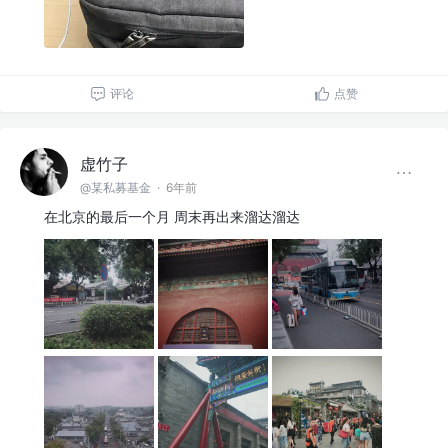
评论
点赞
虚竹子
@某私募基金
·
6年前
在北京的最后一个月 周末再出来溜达溜达