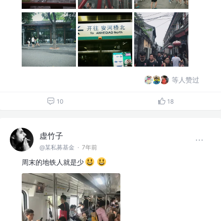
等人赞过
10
18
虚竹子
@某私募基金
·
7年前
周末的地铁人就是少