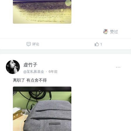
赞过
评论
1
虚竹子
@某私募基金
·
6年前
离职了 有点舍不得