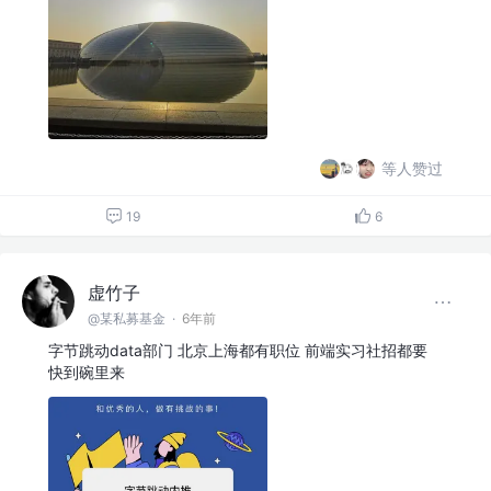
等人赞过
19
6
虚竹子
@某私募基金
·
6年前
字节跳动data部门 北京上海都有职位 前端实习社招都要
快到碗里来