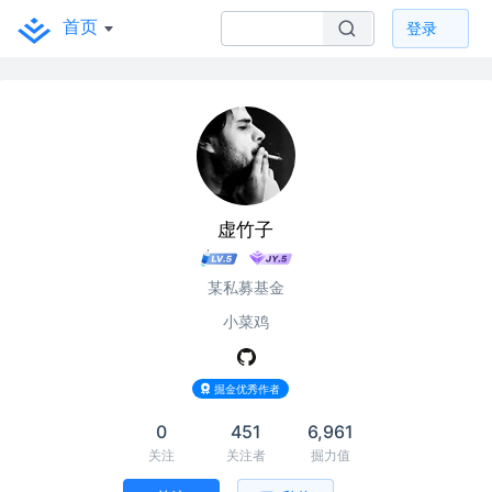
首页
登录
虚竹子
某私募基金
小菜鸡
掘金优秀作者
0
451
6,961
关注
关注者
掘力值