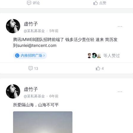
评论
点赞
虚竹子
@某私募基金
·
5年前
腾讯IMWEB团队招聘前端了 钱多活少责任轻 速来 简历发
到sunlei@tencent.com
等人赞过
内推招聘广场
13
4
虚竹子
@某私募基金
·
6年前
所爱隔山海，山海不可平