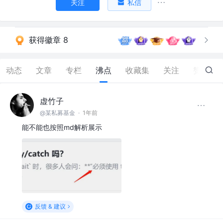
关注
私信
获得徽章 8
动态
文章
专栏
沸点
收藏集
关注
赞
1.1K
虚竹子
@某私募基金
·
1年前
能不能也按照md解析展示
反馈 & 建议