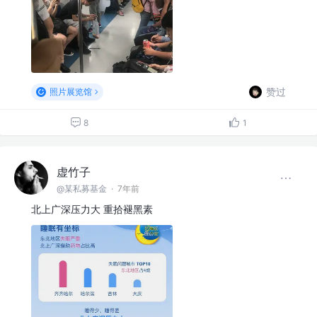
赞过
照片展览馆
8
1
虚竹子
@某私募基金
·
7年前
北上广深压力大 重拾褪黑素