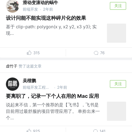
滑动变滚动的蜗牛
关注
前端开发
2年前
·
设计问能不能实现这种碎片化的效果
基于 clip-path: polygon(x y, x2 y2, x3 y3); 实
现...
315
76
虚竹子
赞了这篇文章
吴楷鹏
关注
前端开发工程师 @Dreame
2年前
·
要离职了，记录一下个人在用的 Mac 应用
说起来不信，第一个推荐的是【飞书】，飞书是
目前用过最舒服的项目管理应用了。 单拎出来一
个...
925
141