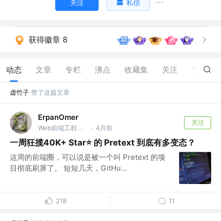
关注
私信
获得徽章 8
动态
文章
专栏
沸点
收藏集
关注
赞
1.1K
虚竹子
赞了这篇文章
ErpanOmer
关注
Web前端工程师 @跨境
4月前
·
一周狂揽40K+ Star⭐ 的 Pretext 到底有多变态？
这周的前端圈，可以说是被一个叫 Pretext 的项
目彻底刷屏了。 短短几天，GitHu...
218
11