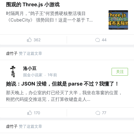
围观的 Three.js 小游戏
时隔两月，“鸽子王”何贤携硬核整活项目
《CubeCity》 强势回归！这是一个基于 T...
362
44
虚竹子
赞了这篇文章
洛小豆
关注
掘金小说家
1年前
·
她说：JSON 没错，但就是 parse 不过？我懂了！
那天晚上，办公室的灯已经灭了大半，我坐在靠窗的位置，
刚把代码提交推送完，正打算收键盘走人...
170
77
虚竹子
赞了这篇文章