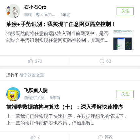
石小石Orz
关注
前端 | 🌏 shc1139874527
1年前
·
油猴+手势识别：我实现了任意网页隔空控制！
油猴既然能将任意前端js注入到当前网页中，是否
能结合手势识别实现任意网页隔空控制，实现类...
270
62
虚竹子
赞了这篇文章
飞跃疯人院
关注
前端打字员
5年前
·
前端学数据结构与算法（十）：深入理解快速排序
上一章我们已经实现了快速排序，在数据理想化的情况下，
上一章的快排性能确实也不错，但如果数...
评论
7