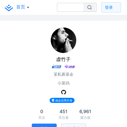
首页
登录
虚竹子
某私募基金
小菜鸡
掘金优秀作者
0
451
6,961
关注
关注者
掘力值