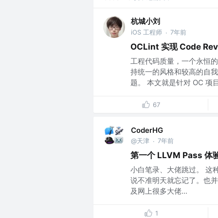
杭城小刘
iOS 工程师
7年前
·
OCLint 实现 Code 
工程代码质量，一个永恒的
持统一的风格和较高的自我
题。 本文就是针对 OC 项目，
67
CoderHG
@天津
7年前
·
第一个 LLVM Pass 体
小白笔录、大佬跳过。 这
说不准明天就忘记了。也并
及网上很多大佬...
1