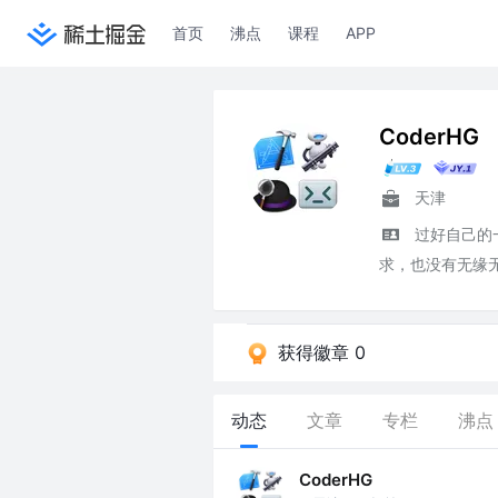
首页
沸点
课程
APP
CoderHG
天津
过好自己的
求，也没有无缘无
获得徽章 0
动态
文章
专栏
沸点
CoderHG