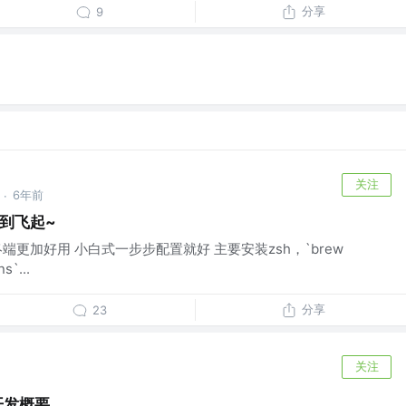
分享
9
关注
6年前
·
用到飞起~
让终端更加好用 小白式一步步配置就好 主要安装zsh，`brew
s`...
分享
23
关注
s 开发概要