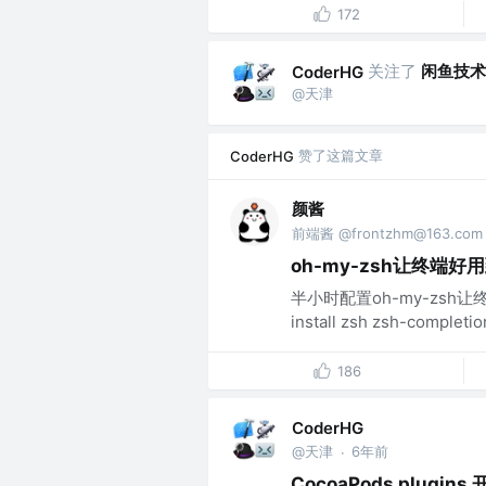
172
关注了
闲鱼技术
CoderHG
@天津
赞了这篇文章
CoderHG
颜酱
前端酱 @frontzhm@163.com
oh-my-zsh让终端好
半小时配置oh-my-zsh
install zsh zsh-completion
186
CoderHG
@天津
6年前
·
CocoaPods plugin