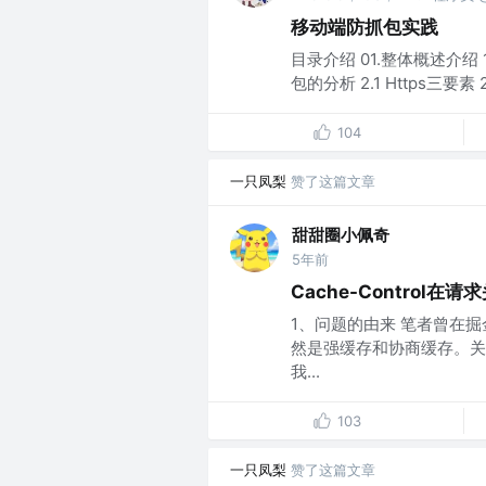
移动端防抓包实践
目录介绍 01.整体概述介绍 1.
包的分析 2.1 Https三要素 
104
一只凤梨
赞了这篇文章
甜甜圈小佩奇
5年前
Cache-Control
1、问题的由来 笔者曾在掘
然是强缓存和协商缓存。关
我...
103
一只凤梨
赞了这篇文章