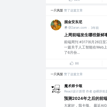
一只凤梨
赞了这篇文章
掘金安东尼
🌍 @2aran.com
3年前
·
上周前端发生哪些新鲜
前端周刊 #317(6月26日
一篇关于人工智能在Web上
了6月份...
86
一只凤梨
赞了这篇文章
魔术师卡颂
React设计原理 作者 @裸辞
预测2024年之后的前
大家好，我卡颂。 最近AIGC（