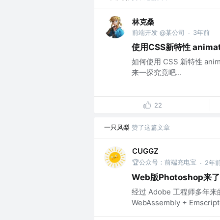
林克桑
前端开发 @某公司
3年前
·
使用CSS新特性 animation
如何使用 CSS 新特性 animati
来一探究竟吧...
22
一只凤梨
赞了这篇文章
CUGGZ
🏆公众号：前端充电宝
2年
·
Web版Photosho
经过 Adobe 工程师多年
WebAssembly + Emscript