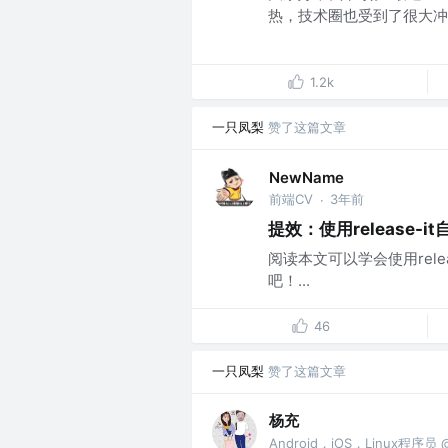
热，技术圈也受到了很大冲击。目
1.2k
一只凤梨
赞了这篇文章
NewName
前端CV
3年前
·
提效：使用release-
阅读本文可以学会使用rele
吧！...
46
一只凤梨
赞了这篇文章
杨充
Android，iOS，Linux程序员 @