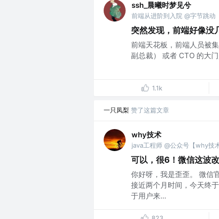
ssh_晨曦时梦见兮
前端从进阶到入院 @字节跳动
突然发现，前端好像没几个
前端天花板，前端人员被集
副总裁） 或者 CTO 的大门
1.1k
一只凤梨
赞了这篇文章
why技术
java工程师 @公众号【why技
可以，很6！微信这波改
你好呀，我是歪歪。 微信
接近两个月时间，今天终于
于用户来...
823