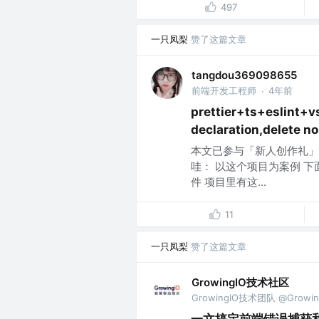
497
一只凤梨
赞了这篇文章
tangdou369098655
前端开发工程师
4年前
·
prettier+ts+esli
declaration,delete n
本文已参与「新人创作礼」活
哇： 以这个项目为案例 下面
件 项目里有这...
11
一只凤梨
赞了这篇文章
GrowingIO技术社区
GrowingIO技术团队 @Growin