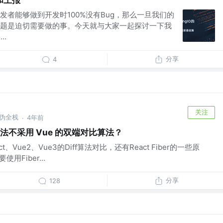
和上报
发者能够做到开发时100%没有Bug，那么一旦我们的
题是迫切需要做的事。今天就与大家一起探讨一下我
..
分享
4
关注
，伪全栈
4年前
·
ff 算法不采用 Vue 的双端对比算法？
Vue2、Vue3的Diff算法对比，还有React Fiber的一些原
用Fiber...
分享
128