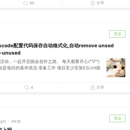
分享
86
关注
nt+vscode配置代码保存自动格式化,自动remove unsed
o-unused
动，一起开启掘金创作之路。 每天都要开心(^▽^)
是项目的基本情况 准备工作 项目至少安装ESLint插
分享
4
关注
gIO
4年前
·