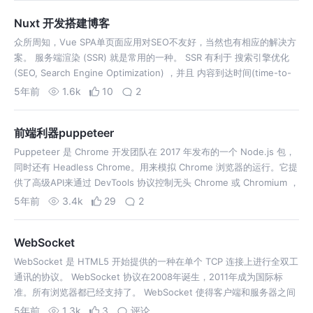
Nuxt 开发搭建博客
众所周知，Vue SPA单页面应用对SEO不友好，当然也有相应的解决方
案。 服务端渲染 (SSR) 就是常用的一种。 SSR 有利于 搜索引擎优化
(SEO, Search Engine Optimization) ，并且 内容到达时间(time-to-
content) （或称之…
5年前
1.6k
10
2
前端利器puppeteer
Puppeteer 是 Chrome 开发团队在 2017 年发布的一个 Node.js 包，
同时还有 Headless Chrome。用来模拟 Chrome 浏览器的运行。它提
供了高级API来通过 DevTools 协议控制无头 Chrome 或 Chromium ，
它也可以…
5年前
3.4k
29
2
WebSocket
WebSocket 是 HTML5 开始提供的一种在单个 TCP 连接上进行全双工
通讯的协议。 WebSocket 协议在2008年诞生，2011年成为国际标
准。所有浏览器都已经支持了。 WebSocket 使得客户端和服务器之间
的数据交换变得更加简单，允许服务端主动向客户端推…
5年前
1.3k
3
评论