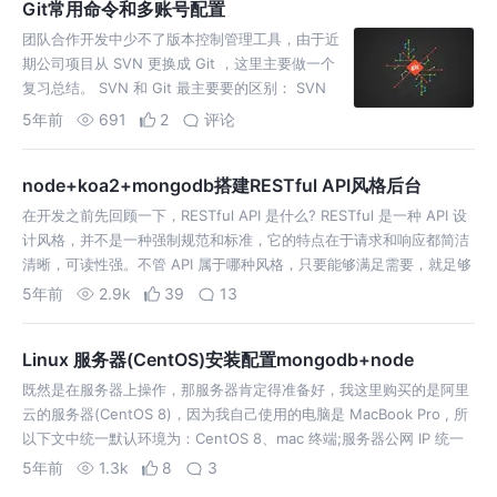
Git常用命令和多账号配置
团队合作开发中少不了版本控制管理工具，由于近
期公司项目从 SVN 更换成 Git ，这里主要做一个
复习总结。 SVN 和 Git 最主要要的区别： SVN
是集中式的， Git 是分布式的。 Git
5年前
691
2
评论
node+koa2+mongodb搭建RESTful API风格后台
在开发之前先回顾一下，RESTful API 是什么? RESTful 是一种 API 设
计风格，并不是一种强制规范和标准，它的特点在于请求和响应都简洁
清晰，可读性强。不管 API 属于哪种风格，只要能够满足需要，就足够
了。API 格式并不存在绝对的标准，只存在不同的设计风格。…
5年前
2.9k
39
13
Linux 服务器(CentOS)安装配置mongodb+node
既然是在服务器上操作，那服务器肯定得准备好，我这里购买的是阿里
云的服务器(CentOS 8)，因为我自己使用的电脑是 MacBook Pro , 所
以下文中统一默认环境为：CentOS 8、mac 终端;服务器公网 IP 统一
以：110.110.110.110 来举例。 首先登…
5年前
1.3k
8
3