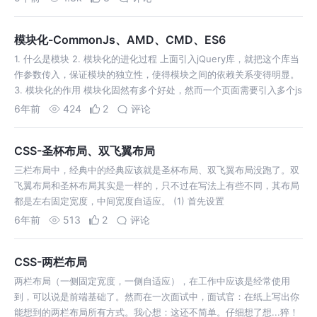
模块化-CommonJs、AMD、CMD、ES6
1. 什么是模块 2. 模块化的进化过程 上面引入jQuery库，就把这个库当
作参数传入，保证模块的独立性，使得模块之间的依赖关系变得明显。
3. 模块化的作用 模块化固然有多个好处，然而一个页面需要引入多个js
文件，还得按一定的顺序引入，就可能出现因为引入顺序错误而导致整
6年前
424
2
评论
个项…
CSS-圣杯布局、双飞翼布局
三栏布局中，经典中的经典应该就是圣杯布局、双飞翼布局没跑了。双
飞翼布局和圣杯布局其实是一样的，只不过在写法上有些不同，其布局
都是左右固定宽度，中间宽度自适应。 (1) 首先设置
好.main、.left、.right的宽度并浮动，为左右两列预留出空间。 (2) 通
6年前
513
2
评论
过负margin…
CSS-两栏布局
两栏布局（一侧固定宽度，一侧自适应），在工作中应该是经常使用
到，可以说是前端基础了。然而在一次面试中，面试官：在纸上写出你
能想到的两栏布局所有方式。我心想：这还不简单。仔细想了想...猝！