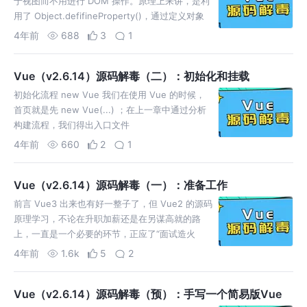
于视图而不用进行 DOM 操作。原理上来讲，是利
用了 Object.defifineProperty()，通过定义对象
属性 setter 方法拦截对象属
4年前
688
3
1
Vue（v2.6.14）源码解毒（二）：初始化和挂载
初始化流程 new Vue 我们在使用 Vue 的时候，
首页就是先 new Vue(...) ；在上一章中通过分析
构建流程，我们得出入口文件
src/platforms/web/entry-runti
4年前
660
2
1
Vue（v2.6.14）源码解毒（一）：准备工作
前言 Vue3 出来也有好一整子了，但 Vue2 的源码
原理学习，不论在升职加薪还是在另谋高就的路
上，一直是一个必要的环节，正应了“面试造火
箭，上班拧螺丝”这句话。尽管之前对 Vue2 的源
4年前
1.6k
5
2
码也有学习
Vue（v2.6.14）源码解毒（预）：手写一个简易版Vue