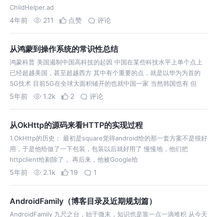
ChildHelper.ad
4年前
211
点赞
评论
从鸿蒙到操作系统的常识性总结
鸿蒙科普 美国遏制中国高科技的起因 中国在某些科技水平上单个点上
已经超越美国，甚至超越西方 其中有个重要的点，就是以华为为首的
5G技术 目前5G在全球大面积铺开的也就中国一家 当然韩国也有 但
是，他的
5年前
1.2k
2
评论
从OkHttp的源码来看HTTP的实现过程
1.OkHttp的历史： 最初是square觉得android给的那一套方案不是很好
用，于是他给做了一下包装，包装以后就好用了 慢慢地，他们把
httpclient给剔除了， 再后来，他被Google给
5年前
2.1k
19
1
AndroidFamily（博客目录及近期规划篇）
AndroidFamily 九尺之台，始于微末，知识也是靠一点一滴堆积 从今天