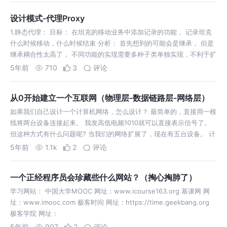
设计模式-代理Proxy
1.静态代理： 目标： 在坦克的移动业务中添加记录的功能， 记录坦克
什么时候移动，什么时候结束 分析： 首先想到的可能会是继承， 但是
继承耦合性太高了， 不同功能的实现需要多种子类单独实现，不利于扩
展
5年前
710
3
评论
从0开始建立一个互联网（物理层-数据链路层-网络层）
如果我们自己设计一个计算机网络，怎么设计？ 最简单的，直接用一根
线将两台设备连接起来。 我发高低电频1010就可以直接表示信号了。
但这种方式有什么问题呢? 当我们的网络扩展了，现在有五台设备。 计
算
5年前
1.1k
2
评论
一个正经程序员会珍藏些什么网站？（掏心掏肺了）
学习网站： 中国大学MOOC 网址：www.icourse163.org 慕课网 网
址：www.imooc.com 极客时间 网址：https://time.geekbang.org
极客学院 网址：
5年前
907
2
评论