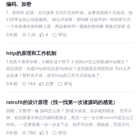
编码、加密
1、密码学 起源：古代战争 古代打仗的时候，会要信使骑个马送信。他
们经常会担心信使被抓。 移位式加密：密码棒 比较早的一种加密方式
一个布条缠在密码棒上面，两边都有同一规格的密码棒 替换式加密 也
可以
5年前
1.2k
4
评论
http的原理和工作机制
1.先给个请求示例，大概长这个样子 2.你的url怎么转换成http报文？
协议类型：你是http协议还是ftp协议？这些都是应用层协议 为什么不
合起来？暂时先不讲，讲完http的工作方式就知道了。
5年前
744
点赞
评论
retrofit的设计原理（找一找第一次读源码的感觉）
回顾，又整理一遍 源码怎么读？ 拆成大块读，你从粗到细读。 先写示
例，然后跟着示例点到源码里面去，然后一步一步分析retrofit是怎么工
作的。 一定要跟着一步一步走下去，动手写示例，跳链接，写演示代
5年前
780
3
评论