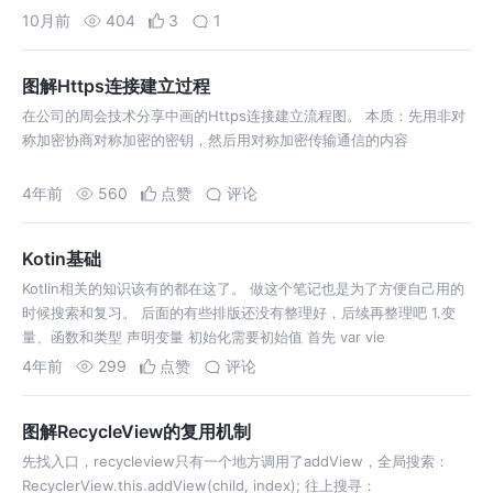
10月前
404
3
1
图解Https连接建立过程
在公司的周会技术分享中画的Https连接建立流程图。 本质：先用非对
称加密协商对称加密的密钥，然后用对称加密传输通信的内容
4年前
560
点赞
评论
Kotin基础
Kotlin相关的知识该有的都在这了。 做这个笔记也是为了方便自己用的
时候搜索和复习。 后面的有些排版还没有整理好，后续再整理吧 1.变
量、函数和类型 声明变量 初始化需要初始值 首先 var vie
4年前
299
点赞
评论
图解RecycleView的复用机制
先找入口，recycleview只有一个地方调用了addView，全局搜索：
RecyclerView.this.addView(child, index); 往上搜寻：