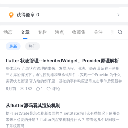
获得徽章 0
动态
文章
专栏
沸点
收藏集
关注
赞
140
最新
热门
flutter 状态管理--InheritedWidget、Provider原理解析
整体流程 介绍状态管理的由来、发展历程、用法、源码 最后在不使用
三方库的情况下，通过控制器和继承式组件，实现一个Provide 为什么
需要状态管理 官方给的例子里，基础的事件响应是靠点击事件后更新参
数
8月前
182
1
评论
从flutter源码看其渲染机制
提问 setState是怎么刷新页面的？ setState为什么有些情况下使用会
带来不必要的开销？ flutter的渲染机制是什么？ 带着这几个疑问读一
下系统源码