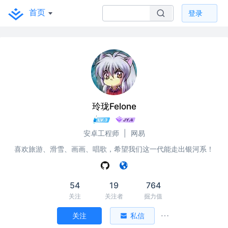
首页
登录
玲珑Felone
安卓工程师
|
网易
喜欢旅游、滑雪、画画、唱歌，希望我们这一代能走出银河系！
54
19
764
关注
关注者
掘力值
关注
私信