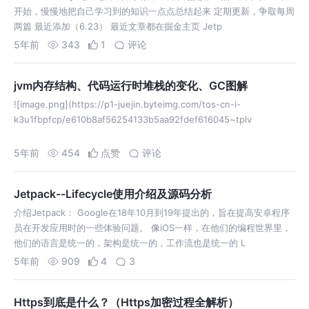
开始，慢慢地把自己学习到的知识一点点总结起来 定期更新，争取每周
两篇 最近添加（6.23） 最近文章都在掘金主页 Jetp
5年前
343
1
评论
jvm内存结构、代码运行时堆栈的变化、GC图解
![image.png](https://p1-juejin.byteimg.com/tos-cn-i-
k3u1fbpfcp/e610b8af56254133b5aa92fdef616045~tplv
5年前
454
点赞
评论
Jetpack--Lifecycle使用介绍及源码分析
介绍Jetpack： Google在18年10月到19年提出的，旨在提高安卓程序
员在开发应用时的一些体验问题。 像iOS一样，在他们的编程世界里，
他们的语言是统一的，架构是统一的，工作流也是统一的 L
5年前
909
4
3
Https到底是什么？（Https加密过程全解析）