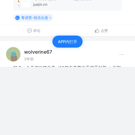
juejin.cn
青训营-快乐出发
评论
点赞
APP内打开
wolverine67
3年前
打卡，今天把这篇文章《10篇文章带你手摸手封装gin框架
(2)- Viper配置管理》又看了一遍。
青训营-快乐出发
评论
点赞
wolverine67
3年前
今天阅读了《如何用Go语言进行Web应用的开发？附4个