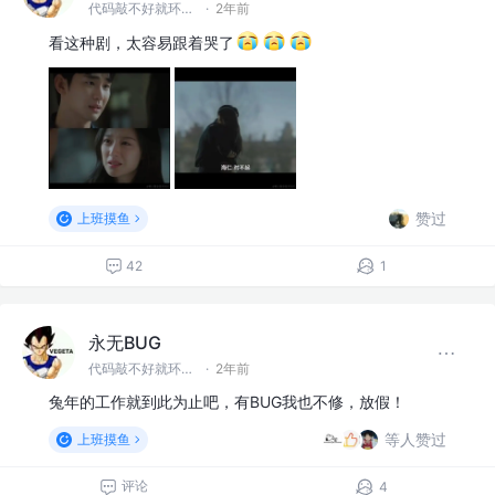
代码敲不好就环游世界！
·
2年前
看这种剧，太容易跟着哭了
赞过
上班摸鱼
42
1
永无BUG
代码敲不好就环游世界！
·
2年前
兔年的工作就到此为止吧，有BUG我也不修，放假！
等人赞过
上班摸鱼
评论
4