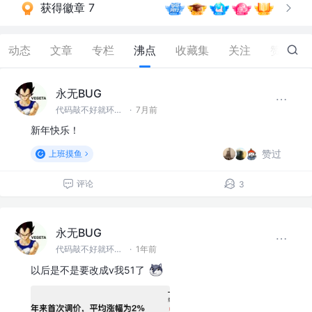
获得徽章 7
动态
文章
专栏
沸点
收藏集
关注
赞
215
永无BUG
代码敲不好就环游世界！
·
7月前
新年快乐！
赞过
上班摸鱼
评论
3
永无BUG
代码敲不好就环游世界！
·
1年前
以后是不是要改成v我51了