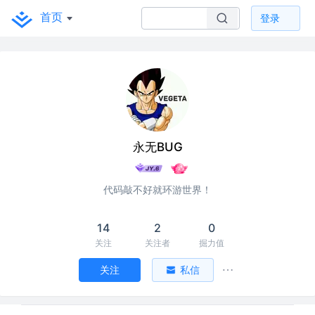
首页
登录
永无BUG
代码敲不好就环游世界！
14
2
0
关注
关注者
掘力值
关注
私信