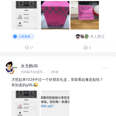
等人赞过
上班摸鱼
17
5
永无BUG
代码敲不好就环游世界！
·
2年前
才想起来1024中过一个好朋友礼盒，里面看起像是贴纸？
有知道的jy吗