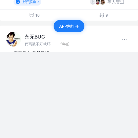
等人赞过
上班摸鱼
10
9
APP内打开
永无BUG
代码敲不好就环游世界！
·
2年前
毫无悬念 又是贴纸
上班摸鱼