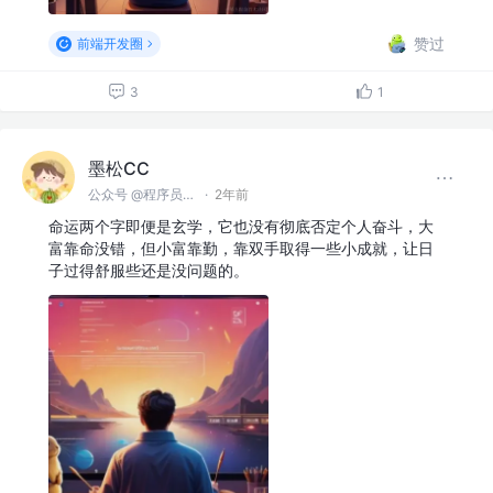
赞过
前端开发圈
3
1
墨松CC
公众号 @程序员墨松
·
2年前
命运两个字即便是玄学，它也没有彻底否定个人奋斗，大
富靠命没错，但小富靠勤，靠双手取得一些小成就，让日
子过得舒服些还是没问题的。