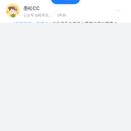
墨松CC
公众号 @程序员墨松
·
2年前
#挑战每日一条沸点#
你觉得工作是开心重要还是钱重要？
等人赞过
上班摸鱼
39
4
墨松CC
公众号 @程序员墨松
·
2年前
#新人报道#
为什么chatGPT一出，国内各种大模型就都做
出来了？像文心一言、通义千问这些在GPT发布没多久后
就都陆续问世了。GPT的算法不应该都是保密的吗，那各
家厂…
展开