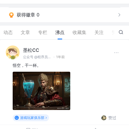
获得徽章 0
动态
文章
专栏
沸点
收藏集
关注
赞
9
墨松CC
公众号 @程序员墨松
·
1年前
悟空，干一杯。
赞过
游戏玩家俱乐部