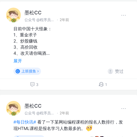
墨松CC
公众号 @程序员墨松
·
2年前
目前中国十大怪象：
1、重金求子
2、炒股赚钱
3、高价回收
4、改天请你喝酒…
展开
赞过
上班摸鱼
3
1
墨松CC
公众号 @程序员墨松
·
2年前
#每日快讯#
看了一下某网站编程课程的报名人数排行，发
现HTML课程是报名学习人数最多的。