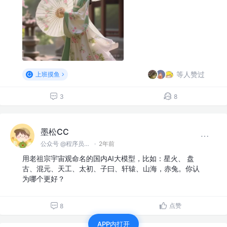
等人赞过
上班摸鱼
3
8
墨松CC
公众号 @程序员墨松
·
2年前
用老祖宗宇宙观命名的国内AI大模型，比如：星火、 盘
古、混元、天工、太初、子曰、轩辕、山海，赤兔。你认
为哪个更好？
点赞
8
APP内打开