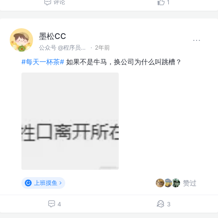
评论
1
墨松CC
公众号 @程序员墨松
·
2年前
#每天一杯茶#
如果不是牛马，换公司为什么叫跳槽？
赞过
上班摸鱼
4
3