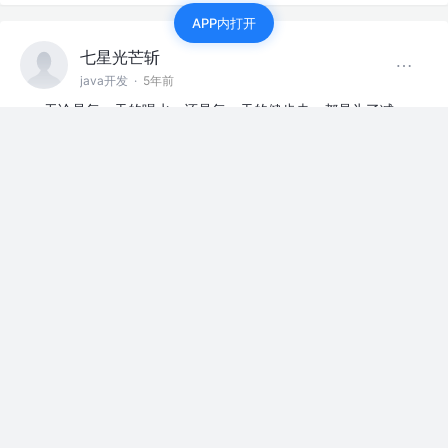
APP内打开
七星光芒斩
java开发
·
5年前
无论是每一天的喝水，还是每一天的健步走，都是为了减
肥。有氧运动减肥15斤，跌破180，第一阶段已经完成。
开始第二阶段，有氧运动加无氧运动。再来个15斤。
定个小目标
评论
点赞