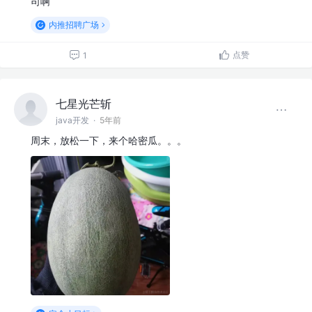
司啊
内推招聘广场
点赞
1
七星光芒斩
java开发
·
5年前
周末，放松一下，来个哈密瓜。。。