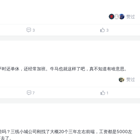
赞过
3
3
平时还单休，还经常加班。牛马也就这样了吧，真不知道有啥意思。
赞过
7
1
吗？三线小城公司刚找了大概20个三年左右前端，工资都是5000左
下去了。