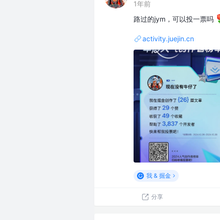
1年前
路过的jym，可以投一票吗
activity.juejin.cn
我 & 掘金
分享