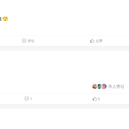
魔
评论
点赞
等人赞过
1
5