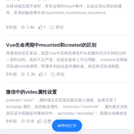
在移动端页面开发时，常常会用到touch事件，比如左滑右滑的轮播
等。常用的触摸事件有touchstart,touchmove,touchend。
8年前
1.4k
1
评论
Vue生命周期中mounted和created的区别
用通俗的语言来说，就是Vue中实例或者组件从创建到消灭中间经过的
一系列过程。虽然不太严谨，但是也基本上可以理解。 created:在模板
渲染成html前调用，即通常初始化某些属性值，然后再渲染成视图。
mounted:在模板渲染成html后调用，通常是初始化页面完成后，再对
8年前
3.3k
1
评论
ht…
微信中的video属性设置
preload="auto" ：属性规定在页面加载后载入视频。如果设置了
autoplay 属性，则忽略该属性。 controls="controls" ：属性规定浏览
器应该为视频提供播放控件。 autoplay="autoplay"： 视频自动播放设
置，但是有经验的人都应该知…
8年前
618
点赞
评论
APP内打开