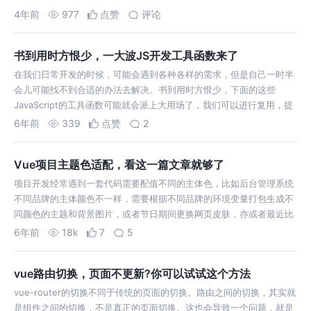
4年前
977
点赞
评论
书到用时方恨少，一大波JS开发工具函数来了
在我们日常开发的时候，可能会遇到各种各样的需求，但是自己一时半
会儿可能找不到合适的办法去解决。书到用时方恨少，下面的这些
JavaScript的工具函数可能就会派上大用场了，我们可以进行复用，提
高我们的工作效率。 我把下面的方法都大致分了个类放在了我的
6年前
339
点赞
2
GitHub上。大家可以cl…
Vue项目主题色适配，看这一篇文章就够了
项目开发经常遇到一套代码需要配值不同的主体色，比如后台管理系统
不同品牌的主体颜色不一样，需要根据不同品牌的环境变量打包生成不
同颜色的主题和背景图片，或者节日期间更换网页皮肤，亦或者最近比
较火的微信黑暗模式和明亮模式。都会有切换主题色的需求，那么本文
6年前
18k
7
5
就来探讨Vue项目关于主题色切…
vue路由切换，页面不更新?你可以试试这个方法
vue-router的切换不同于传统的页面的切换。路由之间的切换，其实就
是组件之间的切换，不是真正的页面切换。这也会导致一个问题，就是