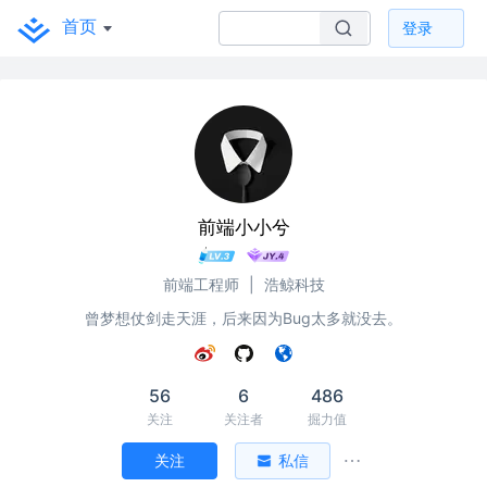
首页
登录
前端小小兮
前端工程师
|
浩鲸科技
曾梦想仗剑走天涯，后来因为Bug太多就没去。
56
6
486
关注
关注者
掘力值
关注
私信