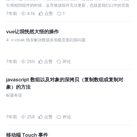
引用相同组件的时候，会导致该组件无法更新，也就是我们口中的页面
无法更新的问题了。 如果路由跳转nextPage是从name: 'newNorma…
7年前
4.1k
点赞
1
vue让我恍然大悟的操作
4. v-cloak 指令解决数据未加载页面闪烁问题
7年前
250
点赞
评论
javascript 数组以及对象的深拷贝（复制数组或复制对
象）的方法
标题有误
7年前
258
点赞
评论
移动端 Touch 事件