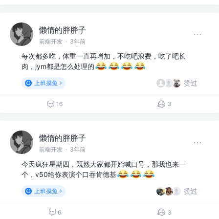
懒惰的胖胖子
前端开发
·
3年前
每次都多吃，体重一直再增加，不吃吧浪费，吃了吧长
肉，jym都是怎么处理的
赞过
上班摸鱼
16
3
懒惰的胖胖子
前端开发
·
3年前
今天疯狂星期四，既然大家都开始喊口号，那我也来一
个，v50给你表演个口吞肯德基
赞过
上班摸鱼
6
3