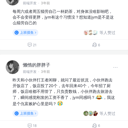
前端开发
·
3年前
每周六或者周五犒劳自己一杯奶茶，对身体没啥影响吧，
会不会变得更胖，jym有这个习惯没？想知道jym是不是这
么犒劳自己的
等人赞过
上班摸鱼
21
6
懒惰的胖胖子
前端开发
·
3年前
昨天和小伙伴打王者闲聊，就问了最近状况，小伙伴跑去
开饭店了，饭店投了20个，去年回来40个，今年招了厨
师，饭店啥都不用管了，只负责数钱，小伙伴跑去旅游去
了，瞬间感觉刚发的工资不香了，jym同感吗？
，我这
是个仇富嫉妒心里是吗？
等人赞过
上班摸鱼
18
6