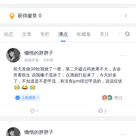
获得徽章 0
动态
文章
专栏
沸点
收藏集
关注
赞
13
懒惰的胖胖子
前端开发
·
3年前
前天发烧39给我烧了一夜，第二天磕点药效果不大，去诊
所看医生 说我嗓子混浓了，点滴就打起来了，今天好多
了，不知道是不是甲流，有没有jym得过甲流的，说说症状
赞过
上班摸鱼
1
2
懒惰的胖胖子