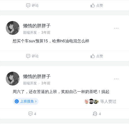
评论
点赞
懒惰的胖胖子
前端开发
·
3年前
想买个车suv预算15，哈弗h6油电混怎么样
评论
点赞
懒惰的胖胖子
前端开发
·
3年前
周六了，还在苦逼的上班，奖励自己一杯奶茶吧！搞起
等人赞过
上班摸鱼
4
4