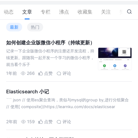
动态
文章
专栏
沸点
收藏集
关注
赞
0
最新
热门
如何创建企业版微信小程序（持续更新）
记录一下企业版微信小程序的注册还开发流程，持
续更新。跟随我一起开发一个学习的微信小程序，
就当看个乐子
1年前
266
点赞
评论
Elasticsearch 小记
``` json // 使用es聚合查询，类似与mysql的group by,进行分组聚合
// 使用[ composite](https://learnku.com/docs/elasticsear
2年前
159
点赞
评论