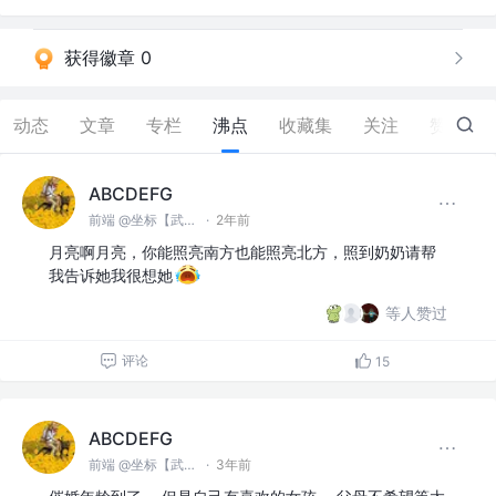
获得徽章 0
动态
文章
专栏
沸点
收藏集
关注
赞
23
ABCDEFG
前端 @坐标【武汉】
·
2年前
月亮啊月亮，你能照亮南方也能照亮北方，照到奶奶请帮
我告诉她我很想她
等人赞过
评论
15
ABCDEFG
前端 @坐标【武汉】
·
3年前