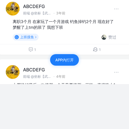
ABCDEFG
前端 @坐标【武汉】
·
3年前
离职3个月 在家玩了一个月游戏 钓鱼掉钓2个月 现在好了
梦醒了上tm的班了 我想下班
赞过
上班摸鱼
1
1
APP内打开
ABCDEFG
前端 @坐标【武汉】
·
4年前
上周说好最后一次提测，今天又要提测，三轮。直接晚上1
点 妈的
点赞
7
ABCDEFG