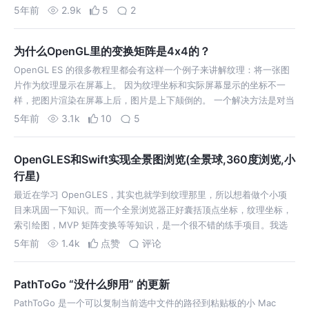
适配的地方，这里简单做点分享。 运行在 …
5年前
2.9k
5
2
为什么OpenGL里的变换矩阵是4x4的？
OpenGL ES 的很多教程里都会有这样一个例子来讲解纹理：将一张图
片作为纹理显示在屏幕上。 因为纹理坐标和实际屏幕显示的坐标不一
样，把图片渲染在屏幕上后，图片是上下颠倒的。 一个解决方法是对当
前的顶点坐标，乘以绕 z 轴旋转180度的矩阵，这样图片就能正确显示
5年前
3.1k
10
5
了。 为什么这…
OpenGLES和Swift实现全景图浏览(全景球,360度浏览,小
行星)
最近在学习 OpenGLES，其实也就学到纹理那里，所以想着做个小项
目来巩固一下知识。而一个全景浏览器正好囊括顶点坐标，纹理坐标，
索引绘图，MVP 矩阵变换等等知识，是一个很不错的练手项目。我选
择用 Swift 来写，当然用 Swift 会相对麻烦一点，特别是在处理指针方
5年前
1.4k
点赞
评论
面。我…
PathToGo “没什么卵用” 的更新
PathToGo 是一个可以复制当前选中文件的路径到粘贴板的小 Mac