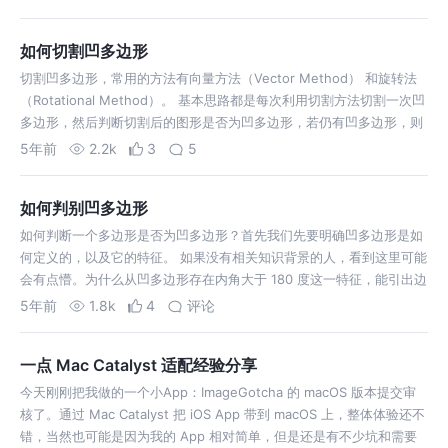
如何切割凹多边形
切割凹多边形，常用的方法有向量方法（Vector Method） 和旋转法
（Rotational Method）。 基本思路都是每次利用切割方法切割一次凹
多边形，然后判断切割后的图形是否为凹多边形，若仍有凹多边形，则
继续切割。 所以这里需要一个前置知识：如何判断任意多边形是否为…
5年前
2.2k
3
5
如何判别凹多边形
如何判断一个多边形是否为凹多边形？首先我们先要明确凹多边形是如
何定义的，以及它的特征。 如果没有相关知识背景的人，看到这里可能
会有点懵。为什么从凹多边形存在内角大于 180 度这一特征，能引出边
向量的同向性的方法来判断凹多边形？这里的思路转化是怎么样的？下
5年前
1.8k
4
评论
面以我粗浅的理解来给大…
一点 Mac Catalyst 适配经验分享
今天刚刚把我做的一个小App：ImageGotcha 的 macOS 版本提交审
核了。通过 Mac Catalyst 把 iOS App 带到 macOS 上，整体体验还不
错，当然也可能是因为我的 App 相对简单，但是还是有不少坑和需要