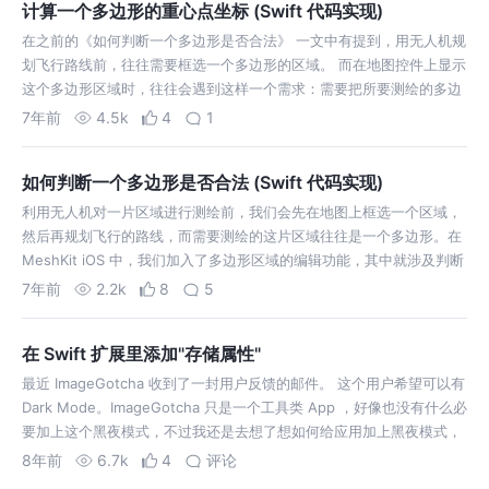
计算一个多边形的重心点坐标 (Swift 代码实现)
在之前的《如何判断一个多边形是否合法》 一文中有提到，用无人机规
划飞行路线前，往往需要框选一个多边形的区域。 而在地图控件上显示
这个多边形区域时，往往会遇到这样一个需求：需要把所要测绘的多边
形区域移动到地图中心。 实现这个需求的基本思路就是：获取到多边形
7年前
4.5k
4
1
区域的重心点坐标，然后利…
如何判断一个多边形是否合法 (Swift 代码实现)
利用无人机对一片区域进行测绘前，我们会先在地图上框选一个区域，
然后再规划飞行的路线，而需要测绘的这片区域往往是一个多边形。在
MeshKit iOS 中，我们加入了多边形区域的编辑功能，其中就涉及判断
用户所编辑出来的多边形是否合法的问题。 我们可以看出前面两个分别
7年前
2.2k
8
5
是凹多边形和凸…
在 Swift 扩展里添加"存储属性"
最近 ImageGotcha 收到了一封用户反馈的邮件。 这个用户希望可以有
Dark Mode。ImageGotcha 只是一个工具类 App ，好像也没有什么必
要加上这个黑夜模式，不过我还是去想了想如何给应用加上黑夜模式，
或者说加上一个换肤的功能。 基本的思路就是 post…
8年前
6.7k
4
评论