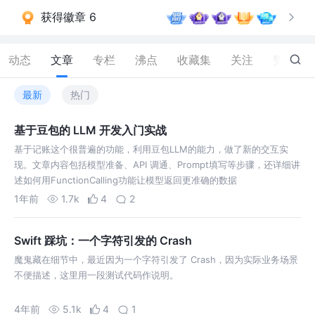
获得徽章 6
动态
文章
专栏
沸点
收藏集
关注
赞
29
最新
热门
基于豆包的 LLM 开发入门实战
基于记账这个很普遍的功能，利用豆包LLM的能力，做了新的交互实
现。文章内容包括模型准备、API 调通、Prompt填写等步骤，还详细讲
述如何用FunctionCalling功能让模型返回更准确的数据
1年前
1.7k
4
2
Swift 踩坑：一个字符引发的 Crash
魔鬼藏在细节中，最近因为一个字符引发了 Crash，因为实际业务场景
不便描述，这里用一段测试代码作说明。
4年前
5.1k
4
1