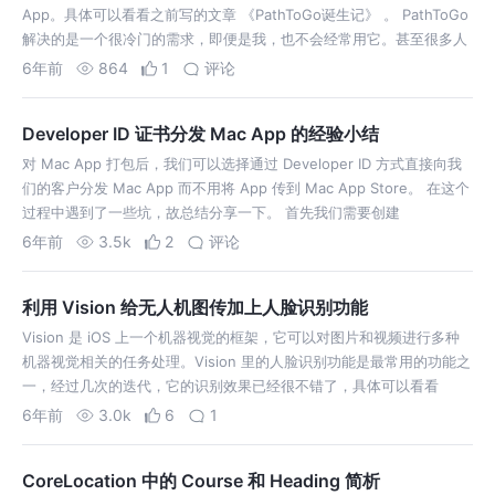
App。具体可以看看之前写的文章 《PathToGo诞生记》 。 PathToGo
解决的是一个很冷门的需求，即便是我，也不会经常用它。甚至很多人
觉得它 “没有什么卵用”。但是它仍然收获了一部分用户，甚至还…
6年前
864
1
评论
Developer ID 证书分发 Mac App 的经验小结
对 Mac App 打包后，我们可以选择通过 Developer ID 方式直接向我
们的客户分发 Mac App 而不用将 App 传到 Mac App Store。 在这个
过程中遇到了一些坑，故总结分享一下。 首先我们需要创建
Developer ID 证书，具体如何创建可以…
6年前
3.5k
2
评论
利用 Vision 给无人机图传加上人脸识别功能
Vision 是 iOS 上一个机器视觉的框架，它可以对图片和视频进行多种
机器视觉相关的任务处理。Vision 里的人脸识别功能是最常用的功能之
一，经过几次的迭代，它的识别效果已经很不错了，具体可以看看
WWDC2017 Session 506, WWDC2018 Sessio…
6年前
3.0k
6
1
CoreLocation 中的 Course 和 Heading 简析