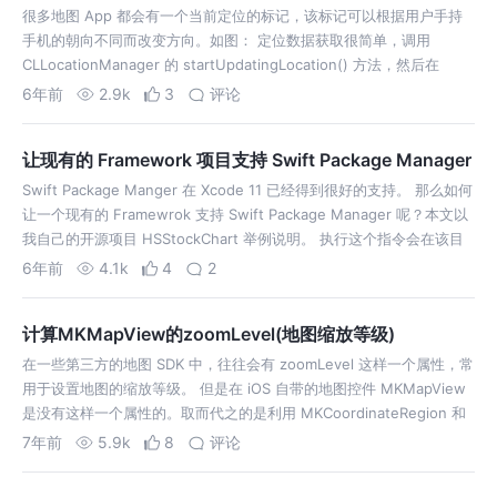
很多地图 App 都会有一个当前定位的标记，该标记可以根据用户手持
手机的朝向不同而改变方向。如图： 定位数据获取很简单，调用
CLLocationManager 的 startUpdatingLocation() 方法，然后在
didUpdateLocations 的回调方法中…
6年前
2.9k
3
评论
让现有的 Framework 项目支持 Swift Package Manager
Swift Package Manger 在 Xcode 11 已经得到很好的支持。 那么如何
让一个现有的 Framewrok 支持 Swift Package Manager 呢？本文以
我自己的开源项目 HSStockChart 举例说明。 执行这个指令会在该目
录下生成 Sw…
6年前
4.1k
4
2
计算MKMapView的zoomLevel(地图缩放等级)
在一些第三方的地图 SDK 中，往往会有 zoomLevel 这样一个属性，常
用于设置地图的缩放等级。 但是在 iOS 自带的地图控件 MKMapView
是没有这样一个属性的。取而代之的是利用 MKCoordinateRegion 和
MKCoordinateSpan 来配置…
7年前
5.9k
8
评论