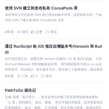
使用 SVN 建立和发布私有 CocoaPods 库
现在有些公司还是用 SVN 进行项目的版本管理，这里简单总结一下如
何在 SVN 下建立私有的 CocoaPods 仓库
8年前
683
点赞
评论
通过 RunScript 给 iOS 项目自增版本号(Versioin 和 Buil
d)
在打包应用之后，需要自增 Version 的最后一位 和 Build 的值。 只在
Archive(Release) 的时候触发该自增。 因为我的版本号是xx.xx.xx这
样的形式，所以我以 . 拆分版本号后，取出第三个值来增加，最后再拼
接回来。
8年前
1.3k
2
评论
PathToGo 诞生记
右键-选择「显示简介」，然后在弹出的窗口里直接用鼠标拖动复制
「位 置」里的路径。 缺点：麻烦。 把文件拖到浏览器，在浏览器地址
栏复制路径。 缺点：麻烦。 打开终端，把文件拖入终端，终端会把文