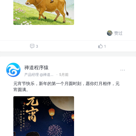
赞过
3
1
禅道程序猿
产品经理 @禅道软件（青岛）有限公司
·
5月前
元宵节快乐，新年的第一个月圆时刻，愿你灯月相伴，元
宵圆满。