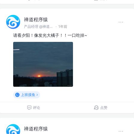
禅道程序猿
产品经理 @禅道软件（青岛）有限公司
·
1年前
请看夕阳！像发光大橘子！！一口吃掉~
上班摸鱼
评论
点赞
禅道程序猿