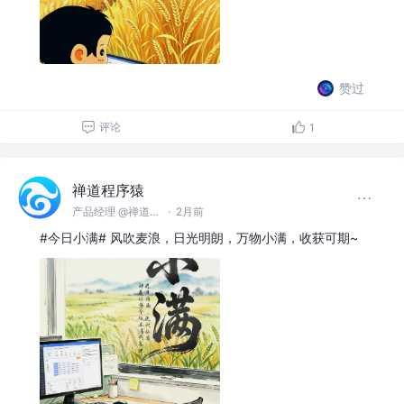
赞过
评论
1
禅道程序猿
产品经理 @禅道软件（青岛）有限公司
·
2月前
#今日小满# 风吹麦浪，日光明朗，万物小满，收获可期~