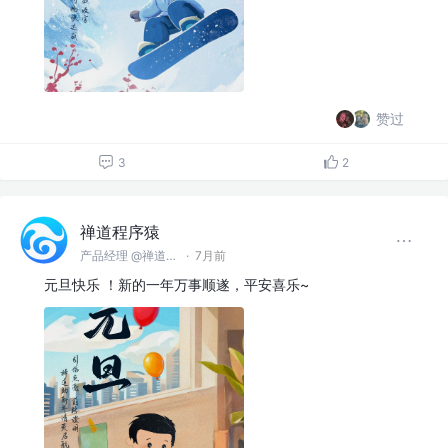
赞过
3
2
禅道程序猿
产品经理 @禅道软件（青岛）有限公司
·
7月前
元旦快乐 ！新的一年万事顺遂，平安喜乐~