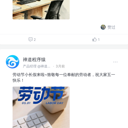
赞过
2
1
禅道程序猿
产品经理 @禅道软件（青岛）有限公司
·
3月前
劳动节小长假来啦~致敬每一位奉献的劳动者，祝大家五一
快乐！