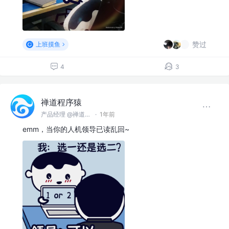
赞过
上班摸鱼
4
3
禅道程序猿
产品经理 @禅道软件（青岛）有限公司
·
1年前
emm，当你的人机领导已读乱回~