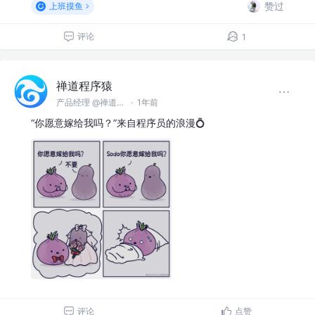
赞过
上班摸鱼
评论
1
禅道程序猿
产品经理 @禅道软件（青岛）有限公司
·
1年前
“你愿意嫁给我吗？”来自程序员的浪漫💍
评论
点赞