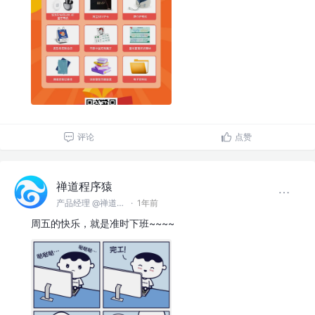
评论
点赞
禅道程序猿
产品经理 @禅道软件（青岛）有限公司
·
1年前
周五的快乐，就是准时下班~~~~