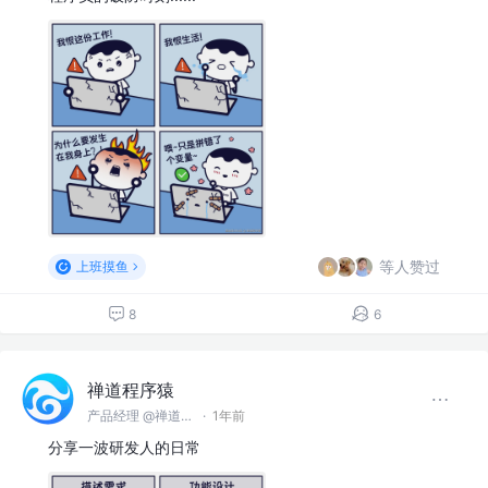
等人赞过
上班摸鱼
8
6
禅道程序猿
产品经理 @禅道软件（青岛）有限公司
·
1年前
分享一波研发人的日常