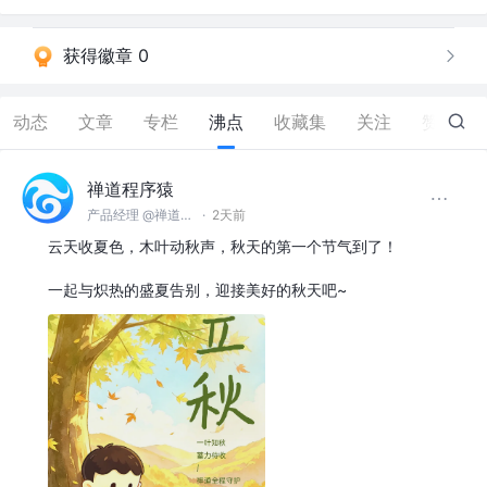
获得徽章 0
动态
文章
专栏
沸点
收藏集
关注
赞
7
禅道程序猿
产品经理 @禅道软件（青岛）有限公司
·
2天前
云天收夏色，木叶动秋声，秋天的第一个节气到了！
一起与炽热的盛夏告别，迎接美好的秋天吧~