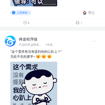
赞过
上班摸鱼
8
1
禅道程序猿
产品经理 @禅道软件（青岛）有限公司
·
1年前
“这个需求有没有提到你的心趴上？”
无处不在的麦学~