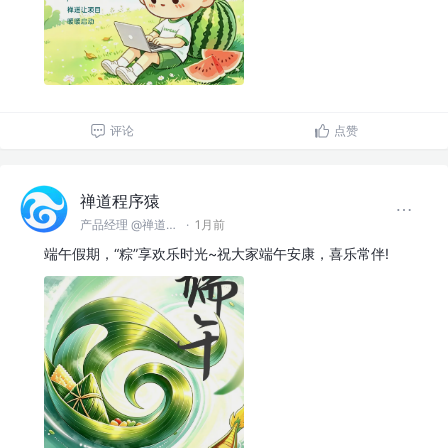
评论
点赞
禅道程序猿
产品经理 @禅道软件（青岛）有限公司
·
1月前
端午假期，“粽”享欢乐时光~祝大家端午安康，喜乐常伴!