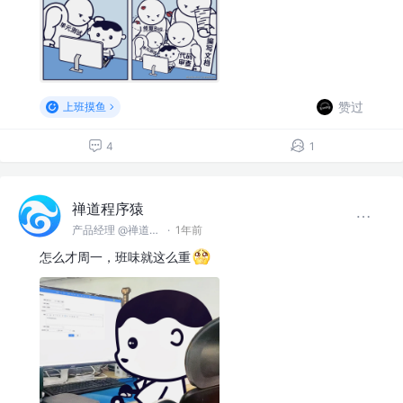
赞过
上班摸鱼
4
1
禅道程序猿
产品经理 @禅道软件（青岛）有限公司
·
1年前
怎么才周一，班味就这么重