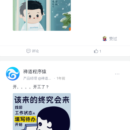
赞过
评论
1
禅道程序猿
产品经理 @禅道软件（青岛）有限公司
·
1年前
开。。。。开工了？