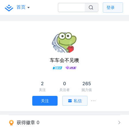
首页
登录
车车会不见噢
2
0
265
关注
关注者
掘力值
关注
私信
获得徽章 0