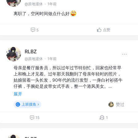
@原地退休
·
1年前
离职了，空闲时间做点什么好
点赞
5
RLBZ
@原地退休
·
1年前
母亲是餐厅服务员，所以过年过节特别忙，回家也经常早
上和晚上才见着。过年那天我翻到了母亲年轻时的照片，
姑娘留着一头长发，90年代的流行发型，一身白衬衫搭牛
仔裤，手腕处是皮带女式手表，整一个港风美女。…
展开
赞过
上班摸鱼
15
1