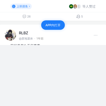
等人赞过
上班摸鱼
26
5
APP内打开
RLBZ
@原地退休
·
1年前
我就是喜欢无所事事
赞过
上班摸鱼
评论
2
RLBZ
@原地退休
·
2年前
断了联系也挺好，不用再照顾情绪，脑子都轻松了些
赞过