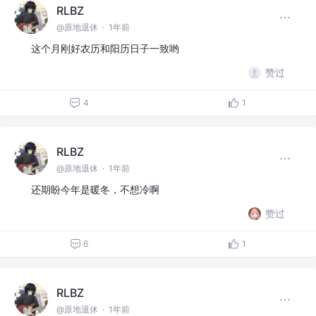
RLBZ
@原地退休
·
1年前
这个月刚好农历和阳历日子一致哟
赞过
4
1
RLBZ
@原地退休
·
1年前
还期盼今年是暖冬，不想冷啊
赞过
6
1
RLBZ
@原地退休
·
1年前