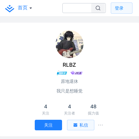
首页
登录
RLBZ
原地退休
我只是想睡觉
4
4
48
关注
关注者
掘力值
关注
私信