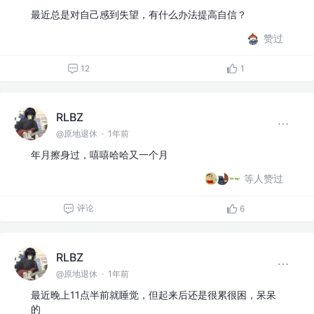
最近总是对自己感到失望，有什么办法提高自信？
赞过
12
1
RLBZ
@原地退休
·
1年前
年月擦身过，嘻嘻哈哈又一个月
等人赞过
评论
6
RLBZ
@原地退休
·
1年前
最近晚上11点半前就睡觉，但起来后还是很累很困，呆呆
的