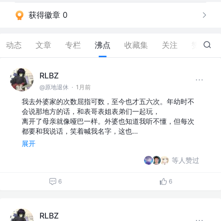
获得徽章 0
动态
文章
专栏
沸点
收藏集
关注
赞
31
RLBZ
@原地退休
·
1月前
我去外婆家的次数屈指可数，至今也才五六次。年幼时不
会说那地方的话，和表哥表姐表弟们一起玩，
离开了母亲就像哑巴一样。外婆也知道我听不懂，但每次
都要和我说话，笑着喊我名字，这也…
展开
等人赞过
6
6
RLBZ