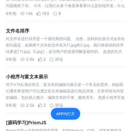
问题困扰了你。 今天，让我们从多个角度来看看什么是前端开发，什么
是前端架构。 首先，让我们来回顾一下近年来前端开发所走过的一些历
6年前
14k
193
8
程，了解什么是“前端开发”…
文件名排序
对文件名进行排序是一个很经典的问题。 当然，这样的比较方式会存在
的问题是，如果两个文件的文件名为11.jpg和2.jpg，我们将获得的排序
结果是['11.jpg', '2.jpg']，这与用户的直观理解是相悖的。 改进的方式
是，先判断两个文件的文件名（去除文件扩展名）是否均为数…
6年前
2.9k
2
评论
小程序与富文本展示
对于HTML项目而言，富文本的编辑与展示是一个常见的需求。例如我
们通常希望用户可以通过富文本编辑器进行商品详情、文章详情等内容
的编辑，包括插入图片、编辑文本的字体、颜色等等。 熟悉小程序开发
的朋友，可能会听说过wxParse、这个库会将HTML代码转换为小程序
6年前
2.5k
2
评论
对应的wxml代码…
APP内打开
[源码学习]PrismJS
PrismJS是一个前端代码高亮库，支持Markup、CSS、JS等多种语法