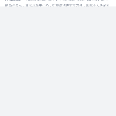
的高亮显示，其实现简单小巧，扩展语法也非常方便，因此今天决定和
大家一起学习一下PrismJS的源码。 Prism小巧轻便之处在于，Prism只
进行分词，并没有真正意义上的语法分析、构建语法树的过程。例如…
7年前
3.0k
8
评论
[自己动手写]使用Generator的异步库
在执行yield之后，Generator等待外部调用next再执行之后的代码，在
这个过程中，可以执行一些异步操作，再调用next将结果返回
Generator同时将程序的执行权还给Generator并继续执行，这也是可
以用Generator模拟类似async/await的同步写法…
7年前
419
1
评论
小呆呆的Git之旅
新晋程序员小呆呆找到了一份开发工作，在开发过程中，小呆呆将慢慢
熟悉Git的一些基本使用。 组长：小呆呆，今天起我们要开始新项目的
开发了。 组长：小呆呆，下班前代码提交一下哦。 可以看到远程已经
建立dev分支了。接下来在切换到dev分支： 使用git branch --all可
7年前
469
2
评论
以…
使用Service Worker