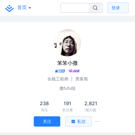
首页
登录
笨笨小撒
全栈工程师
|
黑客熊
撒fufu哒
238
191
2,821
关注
关注者
掘力值
关注
私信