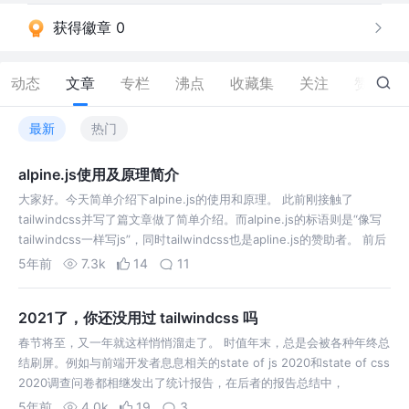
获得徽章 0
动态
文章
专栏
沸点
收藏集
关注
赞
203
最新
热门
alpine.js使用及原理简介
大家好。今天简单介绍下alpine.js的使用和原理。 此前刚接触了
tailwindcss并写了篇文章做了简单介绍。而alpine.js的标语则是“像写
tailwindcss一样写js”，同时tailwindcss也是apline.js的赞助者。 前后
端在经过彻底的分离之后，服…
5年前
7.3k
14
11
2021了，你还没用过 tailwindcss 吗
春节将至，又一年就这样悄悄溜走了。 时值年末，总是会被各种年终总
结刷屏。例如与前端开发者息息相关的state of js 2020和state of css
2020调查问卷都相继发出了统计报告，在后者的报告总结中，
tailwindcss可以说是异军突起，实力抢眼。 今天就来聊…
5年前
4.0k
19
3