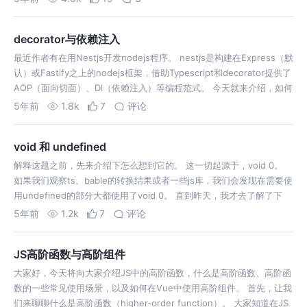
decorator与依赖注入
最近作者有在用Nestjs开发nodejs程序。 nestjs是构建在Express（默
认）或Fastify之上的nodejs框架，借助Typescript和decorator提供了
AOP（面向切面）、DI（依赖注入）等编程范式。 今天就来介绍，如何
通过Typescript的d…
5年前
1.8k
7
评论
void 和 undefined
解释这题之前，先来介绍下怎么想到它的。 这一切起源于，void 0。
如果我们观察ts、bable的转换结果或者一些js库，我们会发现在需要使
用undefined的部分大都使用了void 0。 直到昨天，我才去了解了下
void 0是个啥，然后发现真有意思。 首先，void 0结…
5年前
1.2k
7
评论
JS高阶函数与高阶组件
大家好，今天将向大家介绍JS中的高阶函数，什么是高阶函数、高阶函
数的一些常见使用场景，以及如何在Vue中使用高阶组件。 首先，让我
们来聊聊什么是高阶函数（higher-order function）。 大家知道在JS