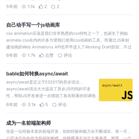
语言中，函数是一等公民（first class citizen…
5年前
1.1k
2
2
自己动手写一个js动画库
css animation应该是我们非常熟悉的css特性之一了，也诞生了例如
animate.css在内的许多方便我们使用css动画的工具。而通过JS来创
建动画的Web Animations API也早早进入了Working Draft阶段，不过
目前的兼容性还比较一般。 而在此之…
6年前
1.7k
点赞
评论
bable如何转换async/await
async/await是定义于ES2017的异步语法，
async/await语法大大提高了异步JS代码的可读
性，帮助JS开发者进一步摆脱了臭名昭著的回调地
狱。 包括Edge（15+），Chrome（55+），
6年前
3.1k
5
评论
Safari/iOS Safari（11+）在内的主流浏览器都支持
了这…
成为一名前端架构师
你是一位经验丰富的前端开发，你的经验和能力在不断成长。有一天，
公司决定任命你为前端架构师。你踌躇满志决定大展身手，然而，一个