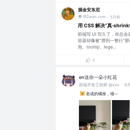
掘金安东尼
🌍 @2aran.com
5月前
·
用 CSS 解决“真·sh
前端写 UI 写久了，你
容器却像被“撑到一整行”
泡、tooltip、lege...
3
en送你一朵小红花
前端开发工程师 @xxx
·
6
老成的橘座，喵～