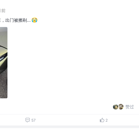
月前
出门被擦剐...
赞过
57
2