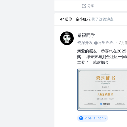
分享
en送你一朵小红花
赞了这篇沸点
卷福同学
资深开发 @阿里巴巴
·
7月
亲爱的掘友：恭喜您在2025年
奖！ 愿未来与掘金社区一同
拿奖了，感谢掘金
VibeLaunch