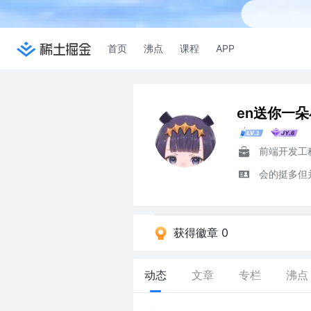
首页
沸点
课程
APP
en送你一
前端开发工
会的挺多但并
获得徽章 0
动态
文章
专栏
沸点