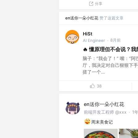
分享
en送你一朵小红花
赞了这篇文章
HiSt
8月前
AI Engineer
·
🔥 懂原理但不会说？我
脑子：“我会了！” 嘴：“阿
厅，我决定对自己狠狠下手！
搓了一个...
38
en送你一朵小红花
前端开发工程师 @xxx
·
1
周末美食记