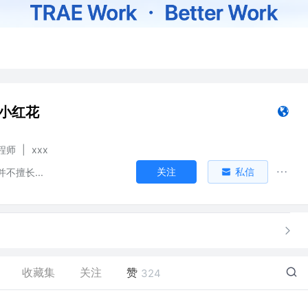
朵小红花
程师
|
xxx
关注
私信
不擅长...
收藏集
关注
赞
324