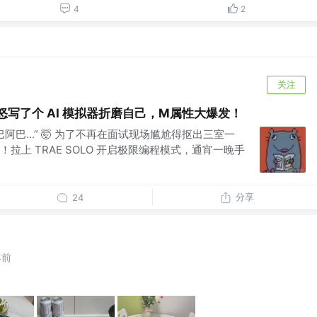
4
2
关注
怒写了个 AI 模拟器折磨自己，M属性大爆发！
巴阿巴...” 🤯 为了不再在面试现场尴尬得抠出三室一
拉上 TRAE SOLO 开启极限编程模式，通宵一晚手
分享
24
年前