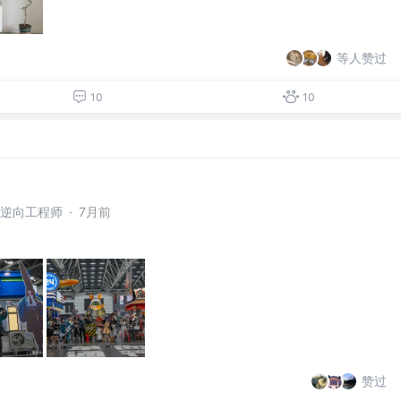
等人赞过
10
10
+逆向工程师
·
7月前
赞过