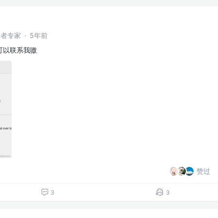
开发者专家
·
5年前
档可以联系我嗷
赞过
3
3