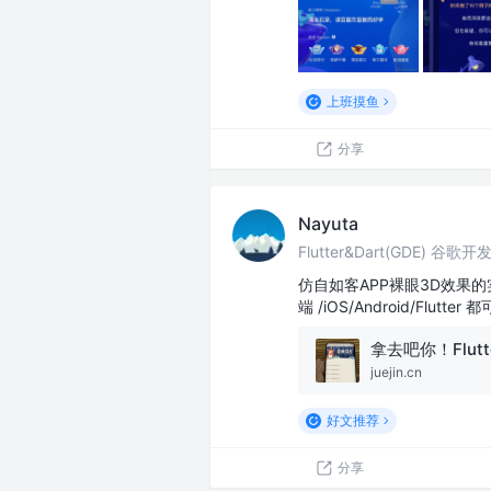
上班摸鱼
分享
Nayuta
Flutter&Dart(GDE) 谷歌
仿自如客APP裸眼3D效果
端 /iOS/Android/Flu
juejin.cn
好文推荐
分享