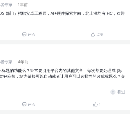
开发者专家
·
1年前
OS 部门」招聘安卓工程师，AI+硬件探索方向，北上深均有 HC，欢迎
评论
点赞
开发者专家
·
4年前
示标题的功能么？经常要引用平台内的其他文章，每次都要处理成 [标
来感觉好麻烦，站内链接可以自动或者让用户可以选择性的改成标题么？参
赞过
评论
1